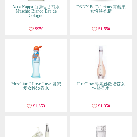
Acca Kappa 白麝香古龍水
DKNY Be Delicious 青蘋果
Muschio Bianco Eau de
女性淡香精
Cologne
$950
$1,550
Moschino I Love Love 愛戀
JLo Glow 珍妮佛羅培茲女
愛女性淡香水
性淡香水
$1,350
$1,050