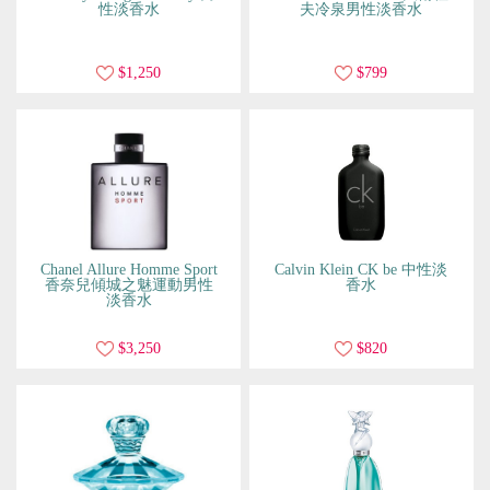
性淡香水
夫冷泉男性淡香水
$1,250
$799
Chanel Allure Homme Sport
Calvin Klein CK be 中性淡
香奈兒傾城之魅運動男性
香水
淡香水
$3,250
$820