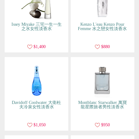
Issey Miyake 三宅一生一生
Kenzo L'eau Kenzo Pour
之水女性淡香水
Femme 水之戀女性淡香水
$1,400
$880
Davidoff Coolwater 大衛杜
Montblanc Starwalker 萬寶
夫冷泉女性淡香水
龍星際旅者男性淡香水
$1,050
$950