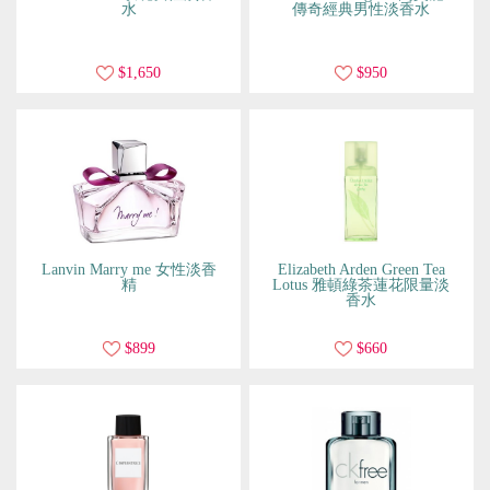
水
傳奇經典男性淡香水
$1,650
$950
Lanvin Marry me 女性淡香
Elizabeth Arden Green Tea
精
Lotus 雅頓綠茶蓮花限量淡
香水
$899
$660