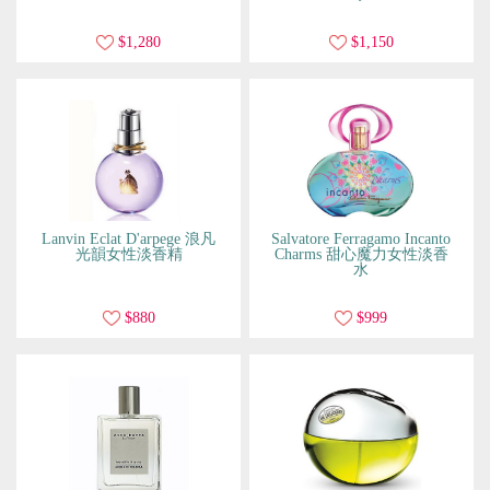
$1,280
$1,150
Lanvin Eclat D'arpege 浪凡
Salvatore Ferragamo Incanto
光韻女性淡香精
Charms 甜心魔力女性淡香
水
$880
$999