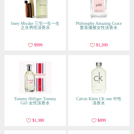
Issey Miyake 三宅一生一生
Philosophy Amazing Grace
之水男性淡香水
驚喜優雅女性淡香水
$999
$1,200
Tommy Hilfiger Tommy
Calvin Klein CK one 中性
Girl 女性淡香水
淡香水
$1,380
$899