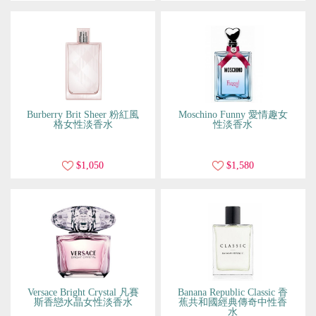
Burberry Brit Sheer 粉紅風
Moschino Funny 愛情趣女
格女性淡香水
性淡香水
$1,050
$1,580
Versace Bright Crystal 凡賽
Banana Republic Classic 香
斯香戀水晶女性淡香水
蕉共和國經典傳奇中性香
水