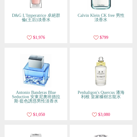
D&G L'Imperatrice 卓絕群
Calvin Klein CK free 男性
倫(王后)淡香水
淡香水
$1,976
$799
Antonio Banderas Blue
Penhaligon's Quercus 潘海
Seduction 安東尼奧班德拉
利根 皇家橡樹古龍水
斯‧藍色誘惑男性淡香水
$1,050
$3,080