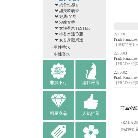
❤ 約會性感香
❤ 甜美軟萌香
❤ 經典/罕見
❤ 沙龍女香
❤ 女性香水TESTER
❤ 小香水迷你瓶
2273601
Prada Parad
❤ 女香身體周邊
【限時特惠】優
+ 男性香水
2273603
+ 中性香水
Prada Parad
【PRADA 特
2273602
Prada Parad
非買不可
編輯嚴選
【PRADA 特
商品介紹
明星商品
人氣推薦
PRADA
突破感官