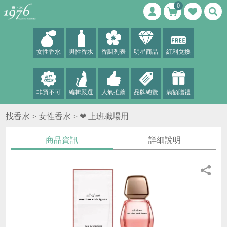
0
女性香水
男性香水
香調列表
明星商品
紅利兌換
非買不可
編輯嚴選
人氣推薦
品牌總覽
滿額贈禮
找香水 >
女性香水
>
❤ 上班職場用
商品資訊
詳細說明