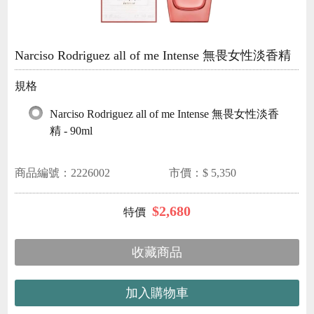
Narciso Rodriguez all of me Intense 無畏女性淡香精
規格
Narciso Rodriguez all of me Intense 無畏女性淡香
精 - 90ml
商品編號：
2226002
市價：$
5,350
$
2,680
收藏商品
加入購物車