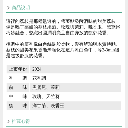
商品說明
這裡的荔枝是那種熟透的，帶著點發酵酒味的甜美荔枝，
像是喝了高甜的荔枝果酒。玫瑰與茉莉、晚香玉、黑鳶尾
巧妙融合，交織出圓潤明亮且自由奔放的馥郁花香。
後調中的麝香像白色絲綢般柔軟，帶有琥珀與木質特點。
荔枝的甜美花果香漸漸融化在這片乳白色中，等2-3min後
是超级舒服的花香。
上市年份
2024
香 調
花香調
前 味
黑鳶尾、茉莉
中 味
玫瑰、天竺葵
後 味
洋甘菊、晚香玉
推薦心得