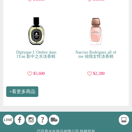
Diptyque L'Ombre dans
Narciso Rodriguez all of
l'Eau 影中之水淡香精
me 傾我女性淡香精
$5,600
$2,280
+看更多商品
巧可香水化妝品有限公司 版權所有