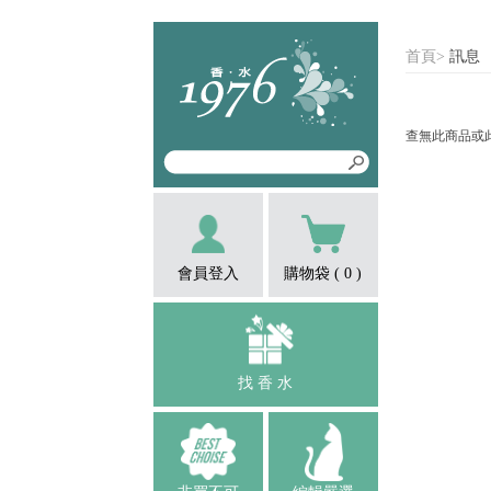
首頁
>
訊息
查無此商品或
會員登入
購物袋 (
0
)
找 香 水