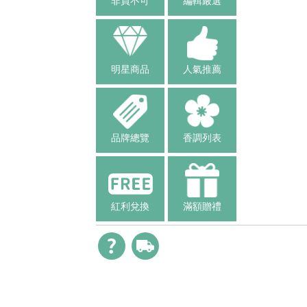
非買不可
編輯嚴選
明星商品
人氣推薦
品牌總覽
香調列表
紅利兌換
滿額贈禮