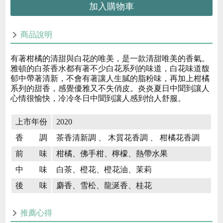
加入購物車
商品說明
有著柑橘的清甜與白花的唯美，是一款清甜唯美的香氣。
雅頓的白茶香水都有著不少白花系列的味道，白花味道馥
郁中帶著清新，不會有著讓人生膩的脂粉味，再加上柑橘
系列的甜香，感覺優雅又不失俏皮。炎炎夏日中聞到讓人
心情很愉快，冷冷冬日中聞到讓人感到怡人舒服。
上市年份
2020
香 調
茶香清新調 、 木質花香調 、 柑橘花香調
前 味
柑橘、佛手柑、檸檬、熱帶水果
中 味
白茶、橙花、橙花油、茉莉
後 味
麝香、雪松、龍涎香、桂花
推薦心得