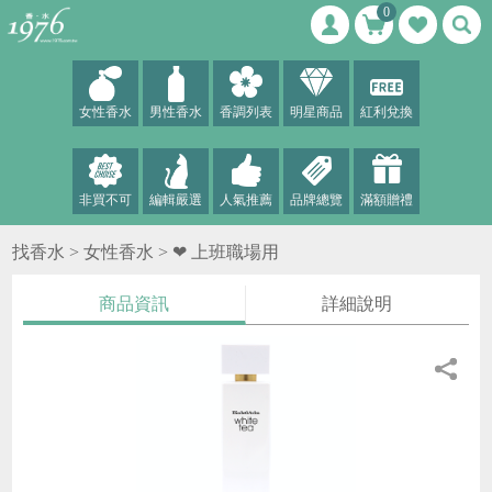
0
女性香水
男性香水
香調列表
明星商品
紅利兌換
非買不可
編輯嚴選
人氣推薦
品牌總覽
滿額贈禮
找香水 >
女性香水
>
❤ 上班職場用
商品資訊
詳細說明