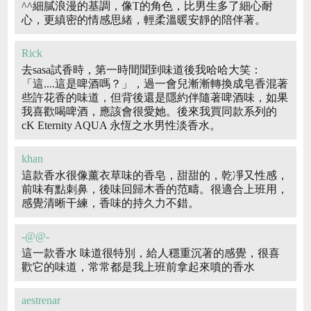
^^細膩浪漫的基調，像T的角色，比男生多了細心耐
心，更縝密的情感思緒，輕柔溫暖安靜的陪伴著。
Rick
去sasa試香時，第一時間聞到味道後我哈哈大笑：
「這....這是啤酒嗎？」，過一會兒漸漸轉換成皂香混著
些許花香的味道，但背後還是隱約伴隨著啤酒味，如果
我喜歡喝啤酒，應該會很愛她。後來我買同款系列的
cK Eternity AQUA 永恆之水男性淡香水。
khan
這款香水很像薰衣草味的香皂，甜甜的，乾凈又性感，
前味有點刺鼻，後味回歸木香的范疇。很適合上班用，
感覺清晰干練，香味的持久力不錯。
-@@-
這一款香水 味道很特別，給人穩重沉著的感覺，很喜
歡它的味道，常常都是我上班前拿起來噴的香水
aestrenar