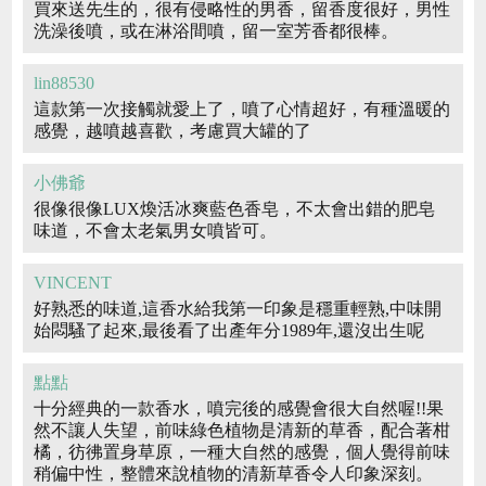
買來送先生的，很有侵略性的男香，留香度很好，男性
洗澡後噴，或在淋浴間噴，留一室芳香都很棒。
lin88530
這款第一次接觸就愛上了，噴了心情超好，有種溫暖的
感覺，越噴越喜歡，考慮買大罐的了
小佛爺
很像很像LUX煥活冰爽藍色香皂，不太會出錯的肥皂
味道，不會太老氣男女噴皆可。
VINCENT
好熟悉的味道,這香水給我第一印象是穩重輕熟,中味開
始悶騷了起來,最後看了出產年分1989年,還沒出生呢
點點
十分經典的一款香水，噴完後的感覺會很大自然喔!!果
然不讓人失望，前味綠色植物是清新的草香，配合著柑
橘，彷彿置身草原，一種大自然的感覺，個人覺得前味
稍偏中性，整體來說植物的清新草香令人印象深刻。