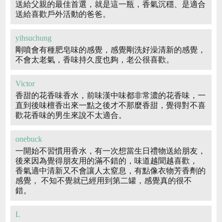
送給父親的最佳首選，就是這一瓶，香氣沉穩、是適合
送給喜歡戶外活動的爸爸。
yihsuchung
剛噴會有種肥皂味的感覺，感覺剛洗好澡清新的感覺，
不會太老氣，香味持久度也夠，老公很喜歡。
Victor
香甜的花香味香水，前味漢中味都非常濃的花香味，一
直到後味檀香出來一點之後才不那麼香甜，覺得對不喜
歡花香味的男生來說不太適合。
onebuck
一開始不習慣用香水，有一次想當生日禮物送給朋友，
後來因為覺得朋友用的滿不錯的，味道越聞越喜歡，
香氣適中清新又不會讓人太窒息，有點像衣物芳香劑的
感覺， 不知不覺就已經用到第二罐，感覺真的很不
錯。
L