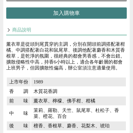
加入購物車
商品說明
薰衣草是從頭到尾貫穿的主調，分別在開頭前調搭配著柑
橘、中調搭配著白花和鼠尾草、後調他配著麝香和木質香
根草，是乾淨的氛圍，很經典的都會男香感，不會出錯。
擴散侵略性中高，持香6小時以上，適合各年齡層的都會
上班男子，但因擴散性偏高，辦公室須注意適量使用。
上市年份
1989
香 調
木質花香調
前 味
薰衣草、檸檬、佛手柑、柑橘
茉莉、羅勒、天竺、鼠尾草、杜松子、香
中 味
菜、橙花、百合
後 味
檀香、香根草、麝香、花梨木、琥珀