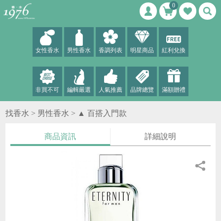
0
女性香水
男性香水
香調列表
明星商品
紅利兌換
非買不可
編輯嚴選
人氣推薦
品牌總覽
滿額贈禮
找香水 >
男性香水
>
▲ 百搭入門款
商品資訊
詳細說明