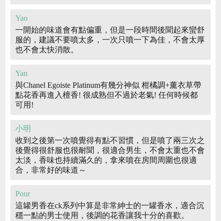
Yao
一開始的味道會有點偏重，但是一段時間後聞起來蠻舒
服的，建議不要噴太多，一次只噴一下為佳，不會太厚
也不會太快消散。
Yan
與Chanel Egoiste Platinum有幾分神似 柑橘調+薰衣草帶
點花香再進入檀香! 很成熟但不過於老氣! 任何時候都
可用!
小明
收到之後第一次噴覺得有點不習慣，但是噴了兩三次之
後覺得很舒服也很耐聞，很適合男生，不會太重也不會
太淡，香味也持續滿久的，拿來噴在房間周圍也很適
合，非常好的味道～
Pour
這罐男香在ck系列中算是非常紳士的一罐香水，適合沉
穩一點的男士使用，後調的花香讓我十分的喜歡。