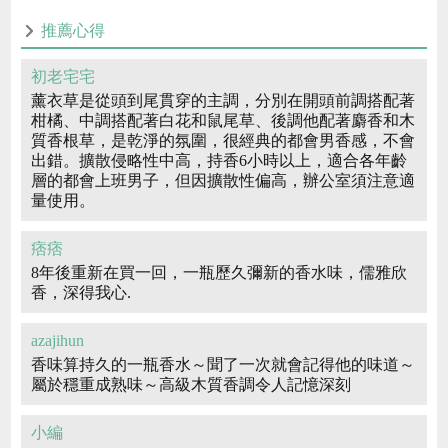
推薦心得
初老宅宅
薰衣草是從頭到尾貫穿的主調，分別在開頭前調搭配著
柑橘、中調搭配著白花和鼠尾草、後調他配著麝香和木
質香根草，是乾淨的氛圍，很經典的都會男香感，不會
出錯。擴散侵略性中高，持香6小時以上，適合各年齡
層的都會上班男子，但因擴散性偏高，辦公室須注意適
量使用。
痞痞
8年後重新在買一回，一瓶歷久彌新的香水味，儒雅欣
香，深得我心.
azajihun
香味算持久的一瓶香水～聞了一次就會記得他的味道～
屬於穩重成熟味～高級木質香調令人記憶深刻
小編