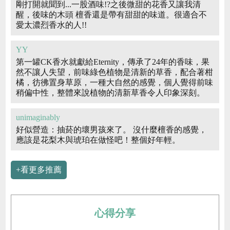
剛打開就聞到...一股酒味!?之後微甜的花香又讓我清
醒，後味的木頭 檀香還是帶有甜甜的味道。很適合不
愛太濃烈香水的人!!
YY
第一罐CK香水就獻給Eternity，傳承了24年的香味，果
然不讓人失望，前味綠色植物是清新的草香，配合著柑
橘，彷彿置身草原，一種大自然的感覺，個人覺得前味
稍偏中性，整體來說植物的清新草香令人印象深刻。
unimaginably
好似營造：抽菸的壞男孩來了。 沒什麼檀香的感覺，
應該是花梨木與琥珀在做怪吧！整個好年輕。
+看更多推薦
心得分享