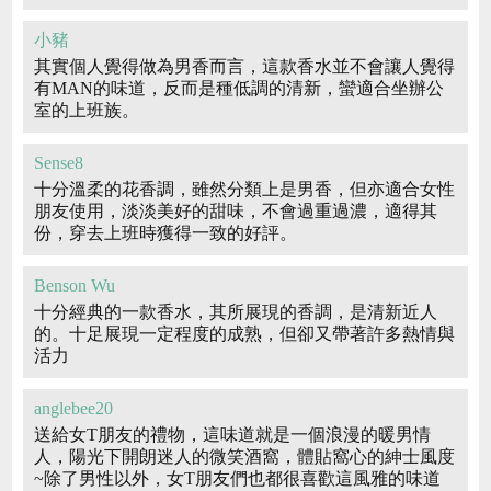
小豬
其實個人覺得做為男香而言，這款香水並不會讓人覺得
有MAN的味道，反而是種低調的清新，蠻適合坐辦公
室的上班族。
Sense8
十分溫柔的花香調，雖然分類上是男香，但亦適合女性
朋友使用，淡淡美好的甜味，不會過重過濃，適得其
份，穿去上班時獲得一致的好評。
Benson Wu
十分經典的一款香水，其所展現的香調，是清新近人
的。十足展現一定程度的成熟，但卻又帶著許多熱情與
活力
anglebee20
送給女T朋友的禮物，這味道就是一個浪漫的暖男情
人，陽光下開朗迷人的微笑酒窩，體貼窩心的紳士風度
~除了男性以外，女T朋友們也都很喜歡這風雅的味道