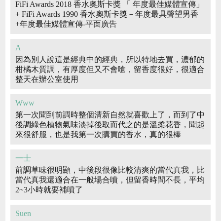
FiFi Awards 2018 香水奧斯卡獎 「 年度最佳媒體宣傳」
+ FiFi Awards 1990 香水奧斯卡獎－年度最具聲望男香
+年度最佳媒體宣傳-平面廣告
A
因為別人說這是經典中的經典，所以特地去買，濃郁的
柑橘木質調，有厚度但又不會嗆，留香度很好，很適合
整天在辦公室使用
Www
第一次聞到前調時整個清新自然就喜歡上了，而到了中
後調綠色植物氣味淡掉後取而代之的是溫柔花香，聞起
來很舒服，也是我第一次購買的香水，真的很棒
一士
前調草味很明顯，中後段很像比較清爽的當代真我，比
當代真我還適合在一般場合噴，但留香時間不長，平均
2~3小時就要補噴了
Suen