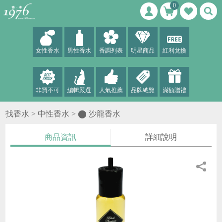
0
女性香水
男性香水
香調列表
明星商品
紅利兌換
非買不可
編輯嚴選
人氣推薦
品牌總覽
滿額贈禮
找香水 >
中性香水
>
⬤ 沙龍香水
商品資訊
詳細說明