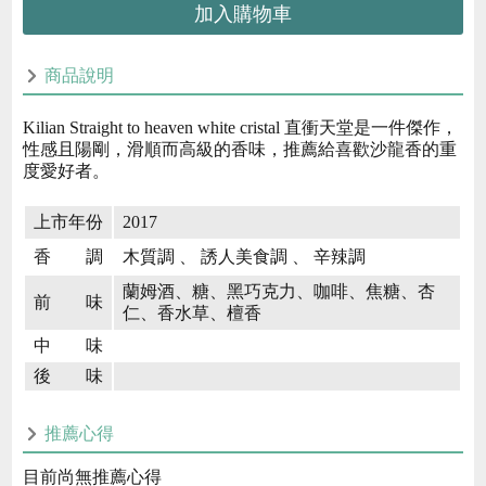
加入購物車
商品說明
Kilian Straight to heaven white cristal 直衝天堂是一件傑作，
性感且陽剛，滑順而高級的香味，推薦給喜歡沙龍香的重
度愛好者。
上市年份
2017
香 調
木質調 、 誘人美食調 、 辛辣調
蘭姆酒、糖、黑巧克力、咖啡、焦糖、杏
前 味
仁、香水草、檀香
中 味
後 味
推薦心得
目前尚無推薦心得