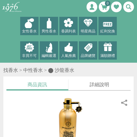
0
女性香水
男性香水
香調列表
明星商品
紅利兌換
非買不可
編輯嚴選
人氣推薦
品牌總覽
滿額贈禮
找香水 >
中性香水
>
⬤ 沙龍香水
商品資訊
詳細說明