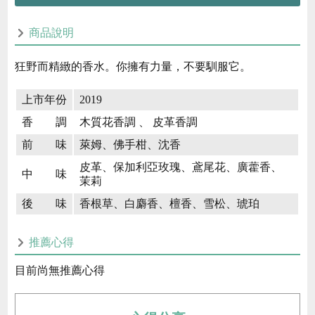
商品說明
狂野而精緻的香水。你擁有力量，不要馴服它。
上市年份
2019
香 調
木質花香調 、 皮革香調
前 味
萊姆、佛手柑、沈香
皮革、保加利亞玫瑰、鳶尾花、廣藿香、
中 味
茉莉
後 味
香根草、白麝香、檀香、雪松、琥珀
推薦心得
目前尚無推薦心得