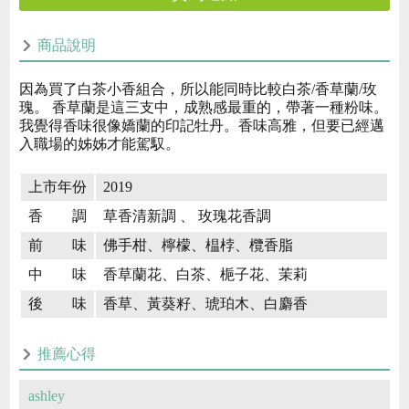
商品說明
因為買了白茶小香組合，所以能同時比較白茶/香草蘭/玫
瑰。 香草蘭是這三支中，成熟感最重的，帶著一種粉味。
我覺得香味很像嬌蘭的印記牡丹。香味高雅，但要已經邁
入職場的姊姊才能駕馭。
上市年份
2019
香 調
草香清新調 、 玫瑰花香調
前 味
佛手柑、檸檬、榅桲、欖香脂
中 味
香草蘭花、白茶、梔子花、茉莉
後 味
香草、黃葵籽、琥珀木、白麝香
推薦心得
ashley