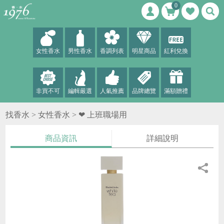
0
女性香水
男性香水
香調列表
明星商品
紅利兌換
非買不可
編輯嚴選
人氣推薦
品牌總覽
滿額贈禮
找香水 >
女性香水
>
❤ 上班職場用
商品資訊
詳細說明