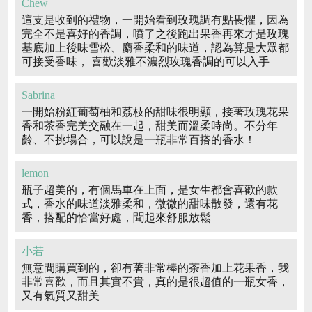
Chew
這支是收到的禮物，一開始看到玫瑰調有點畏懼，因為
完全不是喜好的香調，噴了之後跑出果香再來才是玫瑰
基底加上後味雪松、麝香柔和的味道，認為算是大眾都
可接受香味， 喜歡淡雅不濃烈玫瑰香調的可以入手
Sabrina
一開始粉紅葡萄柚和荔枝的甜味很明顯，接著玫瑰花果
香和茶香完美交融在一起，甜美而溫柔時尚。不分年
齡、不挑場合，可以說是一瓶非常百搭的香水！
lemon
瓶子超美的，有個馬車在上面，是女生都會喜歡的款
式，香水的味道淡雅柔和，微微的甜味散發，還有花
香，搭配的恰當好處，聞起來舒服放鬆
小若
無意間購買到的，卻有著非常棒的茶香加上花果香，我
非常喜歡，而且其實不貴，真的是很超值的一瓶女香，
又有氣質又甜美