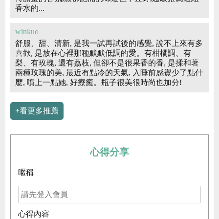
香水的...
winkuo
舒服、甜、清新, 是我一試再試後的感覺, 說不上來有多
喜歡, 是放在心裡那種默默低調的愛。有柑橘調、有
梨、有玫瑰, 還有荔枝, 但卻不是很果香的香, 是揉和著
兩種玫瑰的美, 最近有點冷的天氣, 入睡前感覺少了點什
麼, 噴上一點她, 好療癒。瓶子很美很時尚也加分!
+看更多推薦
心得分享
暱稱
心得內容