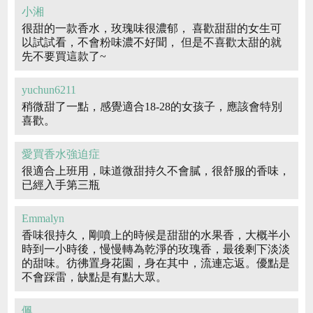
小湘
很甜的一款香水，玫瑰味很濃郁， 喜歡甜甜的女生可
以試試看，不會粉味濃不好聞， 但是不喜歡太甜的就
先不要買這款了~
yuchun6211
稍微甜了一點，感覺適合18-28的女孩子，應該會特別
喜歡。
愛買香水強迫症
很適合上班用，味道微甜持久不會膩，很舒服的香味，
已經入手第三瓶
Emmalyn
香味很持久，剛噴上的時候是甜甜的水果香，大概半小
時到一小時後，慢慢轉為乾淨的玫瑰香，最後剩下淡淡
的甜味。彷彿置身花園，身在其中，流連忘返。優點是
不會踩雷，缺點是有點大眾。
佩