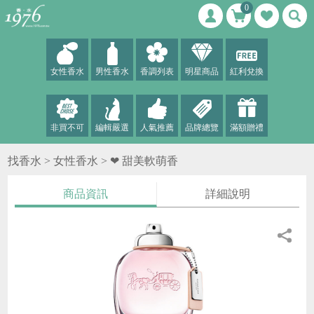
0
女性香水
男性香水
香調列表
明星商品
紅利兌換
非買不可
編輯嚴選
人氣推薦
品牌總覽
滿額贈禮
找香水 >
女性香水
>
❤ 甜美軟萌香
商品資訊
詳細說明