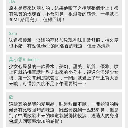
JIA
原本是買來送朋友的，結果他噴了之後我整個愛上！很
有氣質的玫瑰香，不會刺鼻，很浪漫的感覺。一年就把
30ML給用完了，值得回購！
Sam
味道很優雅，淡淡的荔枝加玫瑰香味非常舒服，持久度
也不錯，有點像chole的同名香的味道，但更為清新
葉小霜Raindeer
少女心爆發的一款香水，夢幻、甜美、氣質、優雅、噴
上它就彷彿童話世界走出來的小公主，很適合浪漫少女
噴，第一次聞到是試管香，一聞到就愛上了馬上買大香
來噴，可惜持久度不足下午還要補一下
欣
這款真的是我的愛用品，味道甜而不膩，一開始噴的時
候會有比較強烈的味道，雖然會感到一點點刺鼻，但是
到了中調散發出來的味道就變得比較淡，經過人的身邊
會讓人回頭率增加的感覺！