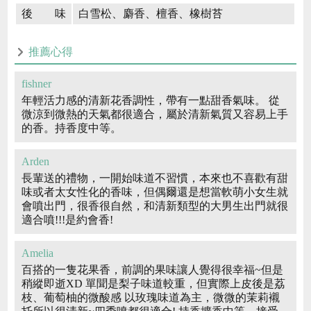
後 味
白雪松、麝香、檀香、橡樹苔
推薦心得
fishner
年輕活力感的清新花香調性，帶有一點甜香氣味。 從
微涼到微熱的天氣都很適合，屬於清新氣質又容易上手
的香。持香度中等。
Arden
長輩送的禮物，一開始味道不習慣，本來也不喜歡有甜
味或者太女性化的香味，但偶爾還是想當軟萌小女生就
會噴出門，很香很自然，和清新類型的大男生出門就很
適合噴!!!是約會香!
Amelia
百搭的一隻花果香，前調的果味讓人覺得很幸福~但是
稍縱即逝XD 單聞是梨子味道較重，但實際上皮後是荔
枝、葡萄柚的微酸感 以玫瑰味道為主，微微的茉莉襯