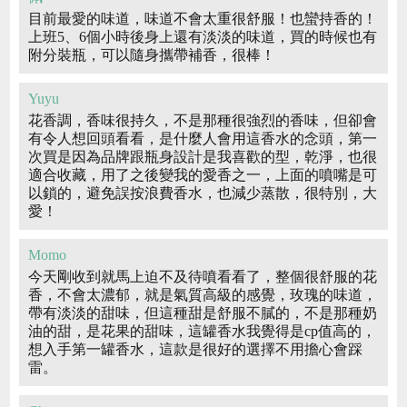
目前最愛的味道，味道不會太重很舒服！也蠻持香的！
上班5、6個小時後身上還有淡淡的味道，買的時候也有
附分裝瓶，可以隨身攜帶補香，很棒！
Yuyu
花香調，香味很持久，不是那種很強烈的香味，但卻會
有令人想回頭看看，是什麼人會用這香水的念頭，第一
次買是因為品牌跟瓶身設計是我喜歡的型，乾淨，也很
適合收藏，用了之後變我的愛香之一，上面的噴嘴是可
以鎖的，避免誤按浪費香水，也減少蒸散，很特別，大
愛！
Momo
今天剛收到就馬上迫不及待噴看看了，整個很舒服的花
香，不會太濃郁，就是氣質高級的感覺，玫瑰的味道，
帶有淡淡的甜味，但這種甜是舒服不膩的，不是那種奶
油的甜，是花果的甜味，這罐香水我覺得是cp值高的，
想入手第一罐香水，這款是很好的選擇不用擔心會踩
雷。