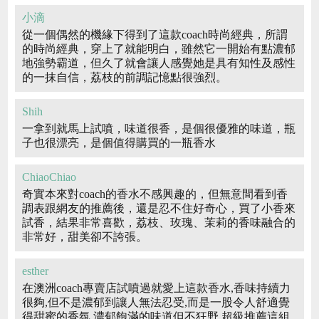
小滴
從一個偶然的機緣下得到了這款coach時尚經典，所謂
的時尚經典，穿上了就能明白，雖然它一開始有點濃郁
地強勢霸道，但久了就會讓人感覺她是具有知性及感性
的一抹自信，荔枝的前調記憶點很強烈。
Shih
一拿到就馬上試噴，味道很香，是個很優雅的味道，瓶
子也很漂亮，是個值得購買的一瓶香水
ChiaoChiao
奇實本來對coach的香水不感興趣的，但無意間看到香
調表跟網友的推薦後，還是忍不住好奇心，買了小香來
試香，結果非常喜歡，荔枝、玫瑰、茉莉的香味融合的
非常好，甜美卻不誇張。
esther
在澳洲coach專賣店試噴過就愛上這款香水,香味持續力
很夠,但不是濃郁到讓人無法忍受,而是一股令人舒適覺
得甜蜜的香氛,濃郁飽滿的味道但不狂野,超級推薦這組