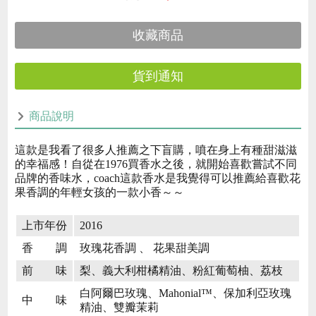
收藏商品
貨到通知
商品說明
這款是我看了很多人推薦之下盲購，噴在身上有種甜滋滋
的幸福感！自從在1976買香水之後，就開始喜歡嘗試不同
品牌的香味水，coach這款香水是我覺得可以推薦給喜歡花
果香調的年輕女孩的一款小香～～
上市年份
2016
香 調
玫瑰花香調 、 花果甜美調
前 味
梨、義大利柑橘精油、粉紅葡萄柚、荔枝
白阿爾巴玫瑰、Mahonial™、保加利亞玫瑰
中 味
精油、雙瓣茉莉