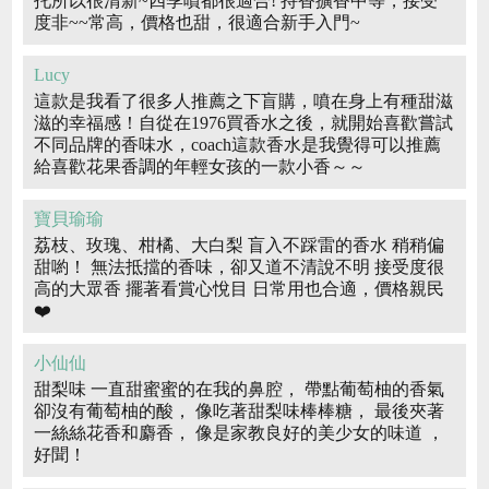
托所以很清新~四季噴都很適合! 持香擴香中等，接受
度非~~常高，價格也甜，很適合新手入門~
Lucy
這款是我看了很多人推薦之下盲購，噴在身上有種甜滋
滋的幸福感！自從在1976買香水之後，就開始喜歡嘗試
不同品牌的香味水，coach這款香水是我覺得可以推薦
給喜歡花果香調的年輕女孩的一款小香～～
寶貝瑜瑜
荔枝、玫瑰、柑橘、大白梨 盲入不踩雷的香水 稍稍偏
甜喲！ 無法抵擋的香味，卻又道不清說不明 接受度很
高的大眾香 擺著看賞心悅目 日常用也合適，價格親民
❤️
小仙仙
甜梨味 一直甜蜜蜜的在我的鼻腔， 帶點葡萄柚的香氣
卻沒有葡萄柚的酸， 像吃著甜梨味棒棒糖， 最後夾著
一絲絲花香和麝香， 像是家教良好的美少女的味道 ，
好聞！