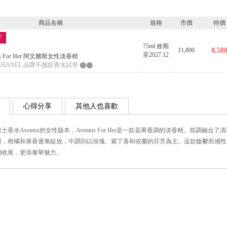
商品名稱
規格
市價
特價
!
75ml 效期
11,800
8,58
至2027.12
tus For Her 阿文圖斯女性淡香精
HANEL 品牌不挑款香水試管 ⬤⬤
心得分享
其他人也喜歡
士香水Aventus的女性版本，Aventus For Her是一款花果香調的淡香精。前調
柑，柑橘和果香逐漸綻放，中調則以玫瑰、紫丁香和依蘭的芬芳為主。這款馥鬱而感性
調收尾，更添奢華魅力。