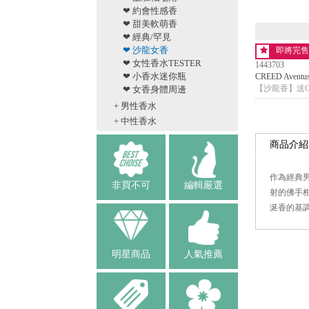
❤ 約會性感香
❤ 甜美軟萌香
❤ 經典/罕見
❤ 沙龍女香
即將完售
❤ 女性香水TESTER
1443703
❤ 小香水迷你瓶
CREED Aven
【沙龍香】送C
❤ 女香身體周邊
+ 男性香水
+ 中性香水
商品介紹
作為經典男
非買不可
編輯嚴選
射的佛手
涎香的基
明星商品
人氣推薦