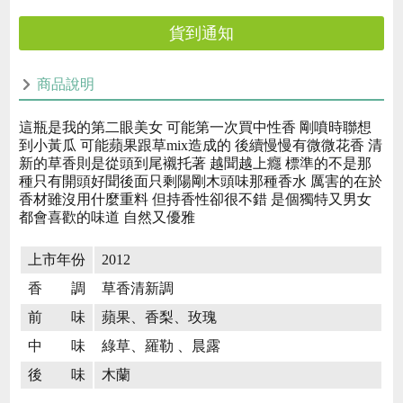
貨到通知
商品說明
這瓶是我的第二眼美女 可能第一次買中性香 剛噴時聯想
到小黃瓜 可能蘋果跟草mix造成的 後續慢慢有微微花香 清
新的草香則是從頭到尾襯托著 越聞越上癮 標準的不是那
種只有開頭好聞後面只剩陽剛木頭味那種香水 厲害的在於
香材雖沒用什麼重料 但持香性卻很不錯 是個獨特又男女
都會喜歡的味道 自然又優雅
上市年份
2012
香 調
草香清新調
前 味
蘋果、香梨、玫瑰
中 味
綠草、羅勒 、晨露
後 味
木蘭