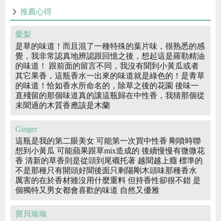
推薦心得
愛梨
是草的味道！而且混了一種特殊的葉片味，很熟悉的感
覺，我非常認真地辨認跟回憶之後，想起這是羅勒精油
的味道！ 跟前面的留言不同，我沒有聞到小黃瓜或者
其它果香，這瓶香水一出來的味道就是綠色的！是青草
的味道！恰如香水所命名的，除草之後的花園 後味一
直殘留的那個味道真的讓這瓶歸在中性香，我猜那個從
未聞過的木質香應該是木蘭
Ginger
這瓶是我的第二眼美女 可能第一次買中性香 剛噴時聯
想到小黃瓜 可能蘋果跟草mix造成的 後續慢慢有微微花
香 清新的草香則是從頭到尾襯托著 越聞越上癮 標準的
不是那種只有開頭好聞後面只剩陽剛木頭味那種香水
厲害的在於香材雖沒用什麼重料 但持香性卻很不錯 是
個獨特又男女都會喜歡的味道 自然又優雅
寶貝瑜瑜