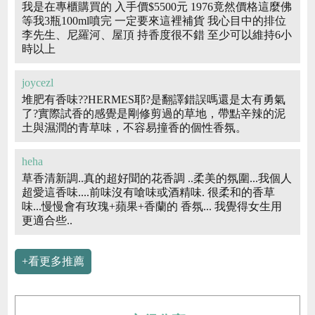
我是在專櫃購買的 入手價$5500元 1976竟然價格這麼佛
等我3瓶100ml噴完 一定要來這裡補貨 我心目中的排位
李先生、尼羅河、屋頂 持香度很不錯 至少可以維持6小
時以上
joycezl
堆肥有香味??HERMES耶?是翻譯錯誤嗎還是太有勇氣
了?實際試香的感覺是剛修剪過的草地，帶點辛辣的泥
土與濕潤的青草味，不容易撞香的個性香氛。
heha
草香清新調..真的超好聞的花香調 ..柔美的氛圍...我個人
超愛這香味....前味沒有嗆味或酒精味. 很柔和的香草
味...慢慢會有玫瑰+蘋果+香蘭的 香氛... 我覺得女生用
更適合些..
+看更多推薦