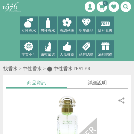
0
女性香水
男性香水
香調列表
明星商品
紅利兌換
非買不可
編輯嚴選
人氣推薦
品牌總覽
滿額贈禮
找香水 >
中性香水
>
⬤ 中性香水TESTER
商品資訊
詳細說明