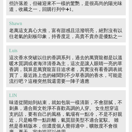
些許落差，但確迎來不一樣的驚艷，是很高尚的陽光味
道，收藏之一，回購行列中➕1。
Shawn
老萬這支真心大推，富有甜感且活潑明亮，絕對沒有以
往老氣的刻板印象，持香度足，高貴不貴亦是優點之一
Luis
這次香水突破以往的香調系列，過去的萬寶龍都是以溫
暖木質調或者海洋清香為主，這次是讓人眼睛一亮的草
香調，我算是萬寶龍盲目追求者，其實沒有看香調表就
買了，最近路上也的確聞到不少草香調的香水，可能是
流行吧？這種突然我還需要一陣子適應
LIN
味道從開始到結束，就如包裝一樣清新，不會甜膩，不
刺鼻，適合斯文乾淨不喜歡高調的人穿。 女生想穿這
支的話，要有自己的風格，氣場有一點冷，不是不好親
近，只是略帶一點距離，氣質甜美型不適合駕馭。 雖
然是香精版本，但濃度個人覺得適中，曠散度不會很
廣，夏天、室內皆可以使用。