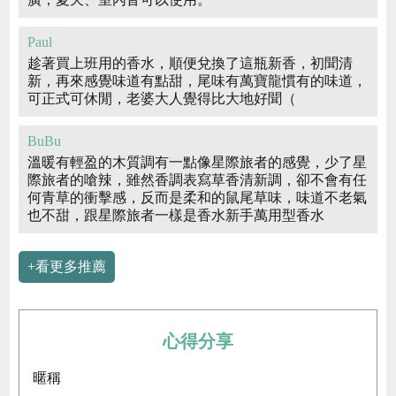
Paul
趁著買上班用的香水，順便兌換了這瓶新香，初聞清
新，再來感覺味道有點甜，尾味有萬寶龍慣有的味道，
可正式可休閒，老婆大人覺得比大地好聞（
BuBu
溫暖有輕盈的木質調有一點像星際旅者的感覺，少了星
際旅者的嗆辣，雖然香調表寫草香清新調，卻不會有任
何青草的衝擊感，反而是柔和的鼠尾草味，味道不老氣
也不甜，跟星際旅者一樣是香水新手萬用型香水
+看更多推薦
心得分享
暱稱