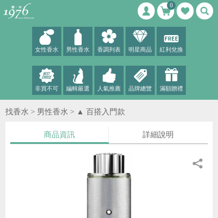
0
女性香水
男性香水
香調列表
明星商品
紅利兌換
非買不可
編輯嚴選
人氣推薦
品牌總覽
滿額贈禮
找香水 >
男性香水
>
▲ 百搭入門款
商品資訊
詳細說明