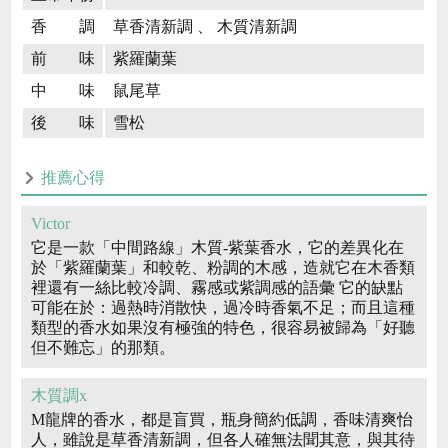
香 調
草香清新調 、 木質清新調
前 味
紫羅蘭葉
中 味
鼠尾草
後 味
雪松
推薦心得
Victor
它是一款「中間路線」木質-紫葉香水，它的差異化在
於「紫羅蘭葉」和較乾、粉調的木感，造就它在木香類
裡還有一絲比較冷調、霧感或紫調感的語彙 它的缺點
可能在於：過熱時消散快，過冷時香氣不足；而且這種
類型的香水如果沒有極強的特色，很容易被歸為「好聽
但不難忘」的那類。
木質調x
M龍牌的香水，都是盲買，瓶身簡約低調，香味清爽怡
人，雖說是草香清新調，但各人確無法聞其意，與其待