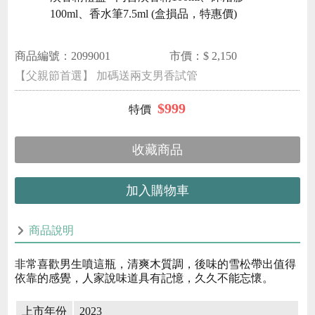
100ml、香水筆7.5ml (盒損品，特惠價)
商品編號：
2099001
市價：$
2,150
【父親節首選】 加碼送兩支男香試管
$
999
收藏商品
加入購物車
商品說明
非常喜歡男生噴這瓶，清爽木質調，後味的雪松帶出值得
依靠的感覺，人家說味道具有記憶，久久不能忘懷。
上市年份
2023