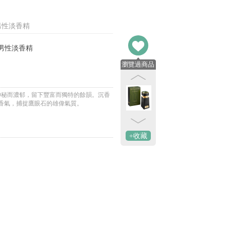
寶石男性淡香精
瑛寶石男性淡香精
瀏覽過商品
深沉的香氣，神秘而濃郁，留下豐富而獨特的餘韻。沉香
香氣，捕捉鷹眼石的雄偉氣質。
+收藏