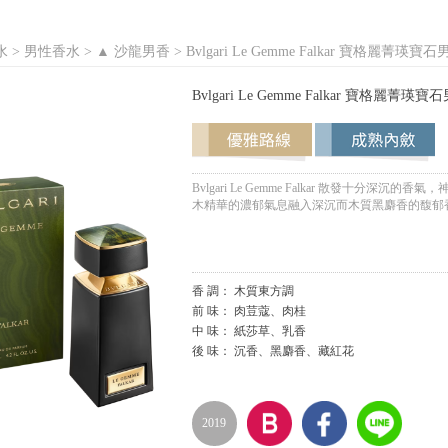
水 >
男性香水
>
▲ 沙龍男香
> Bvlgari Le Gemme Falkar 寶格麗菁瑛
Bvlgari Le Gemme Falkar 寶格麗菁
Bvlgari Le Gemme Falkar 散發十分
木精華的濃郁氣息融入深沉而木質黑麝香的馥郁
香 調： 木質東方調
前 味： 肉荳蔻、肉桂
中 味： 紙莎草、乳香
後 味： 沉香、黑麝香、藏紅花
2019