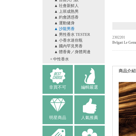
▲ 社會新鮮人
▲ 上班成熟男
▲ 約會誘惑香
▲ 運動健身
▲ 沙龍男香
▲ 男性香水 TESTER
2302201
▲ 小香水迷你瓶
Bvlgari Le
▲ 國內罕見男香
▲ 體香膏／身體周邊
+ 中性香水
商品介紹
非買不可
編輯嚴選
明星商品
人氣推薦