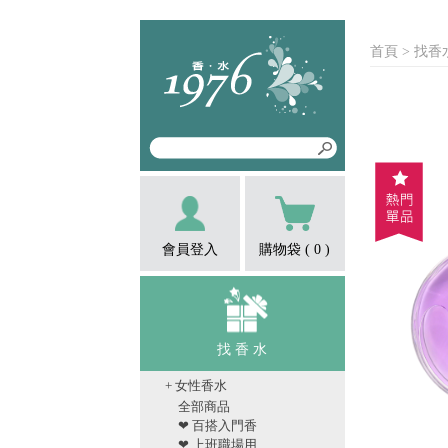
首頁
> 找香
會員登入
購物袋 (
0
)
找 香 水
+ 女性香水
全部商品
❤ 百搭入門香
❤ 上班職場用