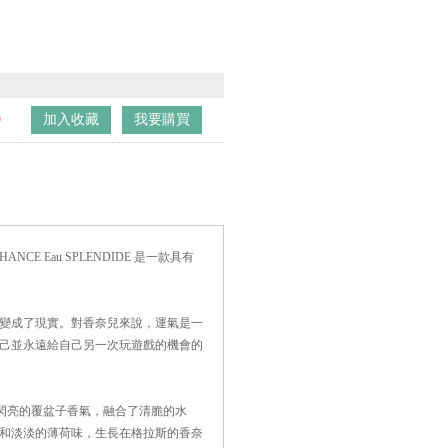
0
加入收藏
我要購買
NCE Eau SPLENDIDE 是一款具有
變成了現實。對香奈兒來說，運氣是一
己並永遠給自己另一次玩遊戲的機會的
明亮、閃亮的覆盆子香氣，融合了清脆的水
和淡淡的薄荷味，生長在格拉斯的香奈