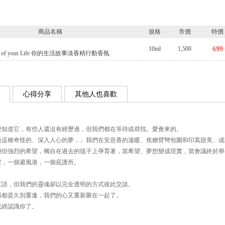
商品名稱
規格
市價
特價
10ml
1,500
699
y of your Life 你的生活故事淡香精行動香氛
心得分享
其他人也喜歡
經知道它，有些人還沒有經歷過，但我們都在等待或尋找。愛會來的。
做這種奇怪的、深入人心的夢，」我們在安息香的溫暖、焦糖臂彎包圍和印蒿甜美、成
糊但強烈的希望，獨自在過去的毯子上孕育著，當希望、夢想變成現實，當會議終於舉
家，一個避風港，一個庇護所。
言語，但我們的靈魂卻以完全透明的方式彼此交談。
遇都是久別重逢，我們的心又重新聚在一起了。
已經認識你了。