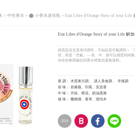
水 >
中性香水
>
⬤ 小香水迷你瓶
> Etat Libre d'Orange Story of
Etat Libre d'Orange Story of yo
與其說這支是海洋調性，不如說是空氣調性～「海
現，而是「空氣」— 前、中、後可以感受到純
存在的東西融合到香水裡面也毫無違和。
香 調： 木質東方調 、 誘人美食調 、 辛辣調
前 味： 岩薔薇、印蒿、安息香
中 味： 月桂、橙花、奶油蛋捲
後 味： 蘭姆酒、香草、琥珀木
2024