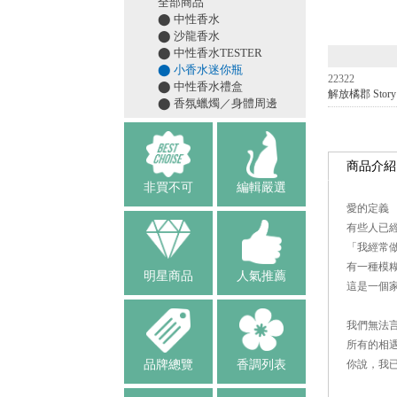
全部商品
⬤ 中性香水
⬤ 沙龍香水
⬤ 中性香水TESTER
⬤ 小香水迷你瓶
22322
⬤ 中性香水禮盒
解放橘郡 Stor
⬤ 香氛蠟燭／身體周邊
商品介紹
非買不可
編輯嚴選
愛的定義
有些人已
「我經常
有一種模
明星商品
人氣推薦
這是一個
我們無法
所有的相
品牌總覽
香調列表
你說，我