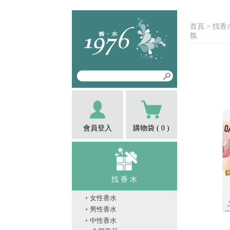
首頁
> 找香
氛
會員登入
購物袋 (
0
)
找 香 水
+ 女性香水
+ 男性香水
+ 中性香水