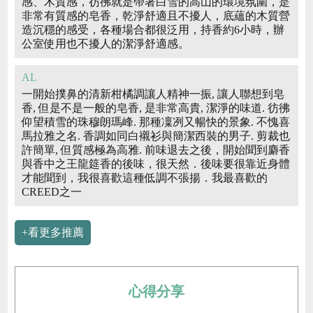
感、木質感，彷彿就是帶著白雪的高山的環境氛圍，是
非常有質感的皂香，乾淨舒適且不擾人，底蘊的木質營
造沉穩的感受，各種場合都很泛用，持香約6小時，辦
公室使用也不擾人的潔淨舒適感。
AL
一開始撲鼻的清新柑橘調讓人精神一振, 讓人聯想到皂
香, 但是不是一般的皂香, 是非常高貴, 潔淨的味道. 彷彿
仰望積雪的珠穆朗瑪峰. 那種凜冽又暢快的景象. 不愧喜
馬拉雅之名. 香調如同白襯衫與簡潔西裝的男子. 剪裁也
許簡單, 但質感極為高雅. 前味退去之後，開始聞到麝香
與香中之王龍筵香的後味，很天然．後味要很靠近身體
才能聞到，我很喜歡這種低調不張揚．我最喜歡的
CREED之一
+看更多推薦
心得分享