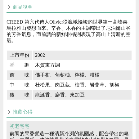
商品說明
CREED 第六代傳人Olivier從巍峨險峻的世界第一高峰喜
馬拉雅山發想而來。辛香、木香的主調帶出了尼泊爾山谷
的芳香氣息，而前調的新鮮柑橘則表現了高山上清新的空
氣。
上市年份
2002
香 調
木質東方調
前 味
佛手柑、葡萄柚、檸檬、柑橘
中 味
杜松果、肉豆蔻、檀香、岩蘭草、胡椒
後 味
龍涎香、麝香、東加豆
推薦心得
初老宅宅
前調的果香營造一種清新冷冽的氛圍感，配合帶出的皂