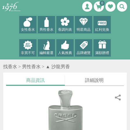
0
女性香水
男性香水
香調列表
明星商品
紅利兌換
非買不可
編輯嚴選
人氣推薦
品牌總覽
滿額贈禮
找香水 >
男性香水
>
▲ 沙龍男香
商品資訊
詳細說明