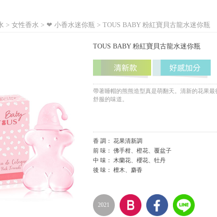
水 >
女性香水
>
❤ 小香水迷你瓶
> TOUS BABY 粉紅寶貝古龍水迷你瓶
TOUS BABY 粉紅寶貝古龍水迷你瓶
帶著睡帽的熊熊造型真是萌翻天。清新的花果最
舒服的味道。
香 調： 花果清新調
前 味： 佛手柑、橙花、覆盆子
中 味： 木蘭花、櫻花、牡丹
後 味： 檀木、麝香
2021