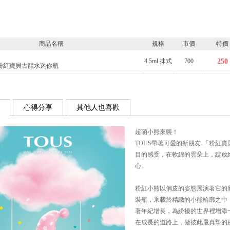
商品名稱
規格
市價
特價
4.5ml 抹式
700
250
Y 粉紅寶貝古龍水迷你瓶
心得分享
其他人也喜歡
超萌小熊來襲！
TOUS帶著可愛的新朋友-「粉紅
目的感受，在軟綿的雲朵上，綻放
心。
粉紅小熊以俏皮的姿態展演著它的
裝瓶，乘載於精緻的小熊輪廓之中
著年紀增長，為紛擾的世界裡增添
在成長的道路上，做彼此最真摯的