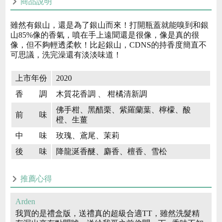
商品說明
雖然有銀山，還是為了銀山而來！打開瓶蓋就能嗅到和銀
山85%像的香氣，噴在手上遠聞還是很像，像是真的很
像，但不夠輕透柔軟！比起銀山，CDNS的持香度簡直不
可思議，洗完澡還有淡淡味道！
上市年份
2020
香 調
木質花香調 、 柑橘清新調
佛手柑、黑醋栗、紫羅蘭葉、檸檬、酸
前 味
橙、生薑
中 味
玫瑰、鳶尾、茉莉
後 味
降龍涎香醚、麝香、檀香、雪松
推薦心得
Arden
我買的是禮盒版，送禮真的超級合適TT，雖然洗髮精