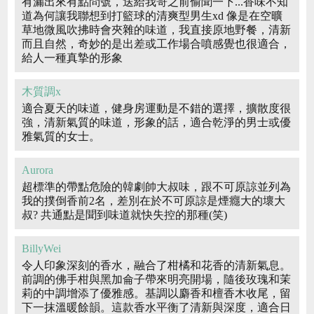
有漏出來有點問號，送給我哥之前偷聞一下...香味不知
道為何讓我聯想到打籃球的清爽型男生xd 像是在空曠
草地微風吹拂時會夾雜的味道，我直接原地野餐，清新
而且自然，奇妙的是出差或工作場合噴感覺也很適合，
給人一種真摯的形象
木質調x
適合夏天的味道，健身房運動是不錯的選擇，擴散度很
強，清新氣質的味道，形象的話，適合乾淨的男士或優
雅氣質的女士。
Aurora
超標準的帶點危險的韓劇帥大叔味，跟不可原諒並列為
我的撲倒香前2名，差別在於不可原諒是煙癮大的壞大
叔? 共通點是聞到味道就快失控的那種(笑)
BillyWei
令人印象深刻的香水，融合了柑橘和花香的清新氣息。
前調的佛手柑與黑加侖子帶來明亮開場，隨後玫瑰和茉
莉的中調增添了優雅感。基調以麝香和檀香木收尾，留
下一抹溫暖餘韻。這款香水平衡了清新與深度，適合日