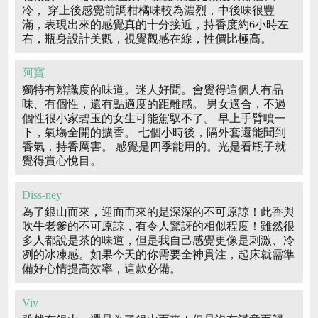
冷， 穿上後感覺前調柑橘味較為濃烈，中後味很豐
滿，表現出來的感覺真的十分接近，持香度約6小時左
右，瓶身設計美觀，視覺觀感在線，性價比極高。
阿寶
獨特有辨識度的味道。迷人好聞。會覺得這個人有品
味、有個性，還有點適度的距離感。 男女適合，不過
個性很小家碧玉的女生可能駕馭不了。 早上手臂噴一
下，氣塲全開的擴香。 七個小時後，隔外套還能聞到
香氣，持香厲害。 感覺是四季能用的。光是看瓶子就
覺得賞心悅目。
Diss-ney
為了銀山而來，迎面而來的是深深的不可原諒！此香與
吹牛老爹的不可原諒，有令人驚訝的相似程度！雖然很
多人都說是茶的味道，但是我自己感覺更像是刺激、冷
冽的冰凍感。如果今天的你需要全神貫注，起床就需準
備好心情提高效率，這款必備。
Viv