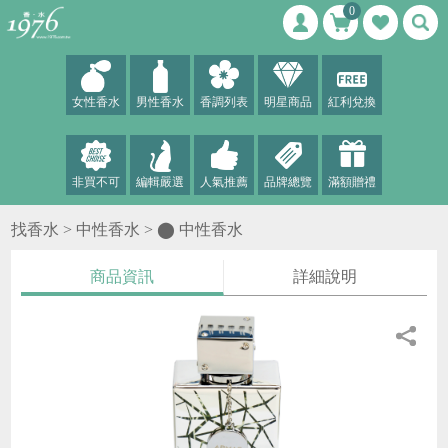
0
女性香水
男性香水
香調列表
明星商品
紅利兌換
非買不可
編輯嚴選
人氣推薦
品牌總覽
滿額贈禮
找香水 >
中性香水
>
⬤ 中性香水
商品資訊
詳細說明