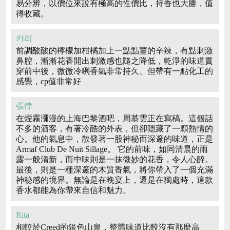
易分辨，以價位來說有極高的性價比，持香也大勝，值
得收藏。
카리
前調酸酸的檸檬加柑橘加上一點點薑的辛辣，有點刺激
鼻腔，漸漸花香開出刺激感也隨之降低，乾淨的味道貫
穿前中後，微微冷咧香氣非常持久、但帶有一點化工的
感覺，cp值非常好
張律
在煙霧瀰漫的上海巴黎酒吧，周慕雲正在寫稿。這個話
不多的酒客，有著冷酷的外表，但卻隱藏了一顆熱情的
心。他的氣息中，散發著一股神秘而深邃的味道，正是
Armaf Club De Nuit Sillage。 它的前味，如同清晨的雨
露一般清新，而中味則是一抹微妙的花香，令人心醉。
最後，則是一種深邃的木質香氣，將你帶入了一個充滿
神秘感的境界。無論是在晚宴上，還是在獨處時，這款
香水都能為你帶來自信和魅力。
Rita
相較於Creed的銀色山泉，整體味道比較沒有那麼高