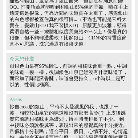
雖然有銀山，還是為了銀山而來！但是沒有滿意而歸
QQ...打開瓶蓋就能嗅到和銀山85%像的香氣，噴在手上
遠聞還是很像，但靠近聞的味道實在太重了，感覺銀山
的白色感都被蓋住真的很可惜...（不過也可能是它料太
實在，變銀山EDT我不習慣XD） 原版更加淡雅，顯得
柔滑自然一些～總體相似度我會給85%以上！像是真的
很像，但不夠輕透柔軟！比起銀山，CDNS的持香度簡
直不可思議，洗完澡還有淡淡味道！
今天想什麼
跟銀色山泉有95%相似，前調的柑橘味會重一點，中調
的味道一模一樣，後調銀色山泉已經沒有什麼味道了，
而它加了降龍涎香醚，味道會更持久，6小時以上是可
以的。性價比極高。
Avens
抄自creed的銀山，平時不太愛跟風的我，也跟了一
波，相較於山泉它的味道較沒有那麼高冷(？ 上皮後感
覺它前調柑橘味更為濃烈，留香時間也長了不少。 到
中後味必須說很厲害，表現出來的感覺真的十分接近。
且價格十分親民，適合平日、假日、心情不好、心情超
好、去約會不知道要噴什麼、上班時隔壁同事很討厭只