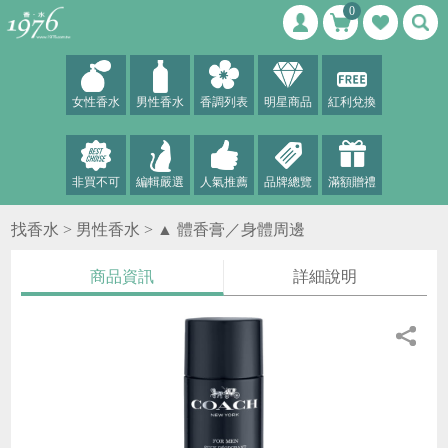
0
女性香水
男性香水
香調列表
明星商品
紅利兌換
非買不可
編輯嚴選
人氣推薦
品牌總覽
滿額贈禮
找香水 >
男性香水
>
▲ 體香膏／身體周邊
商品資訊
詳細說明