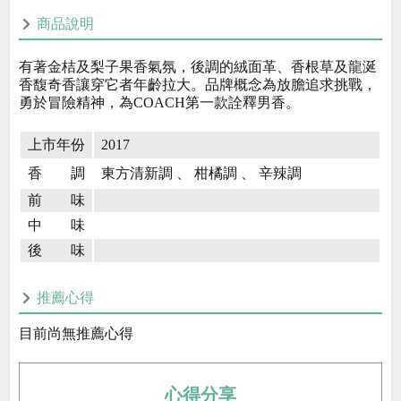
商品說明
有著金桔及梨子果香氣氛，後調的絨面革、香根草及龍涎
香馥奇香讓穿它者年齡拉大。品牌概念為放膽追求挑戰，
勇於冒險精神，為COACH第一款詮釋男香。
上市年份
2017
香 調
東方清新調 、 柑橘調 、 辛辣調
前 味
中 味
後 味
推薦心得
目前尚無推薦心得
心得分享