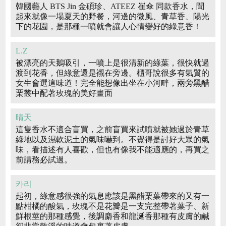
韓國藝人 BTS Jin 金碩珍、ATEEZ 崔傘 同款香水，聞
起來就像一場夏天的野餐，河邊的微風、青草香、陽光
下的花園，是那種一噴就會讓人心情變好的綠意香！
L.Z
被漂亮的天鵝吸引，一噴上是很清新的綠葉，很快就過
渡到花香，但綠意還是襯在旁邊。櫃哥說很多有氣質的
女生會選這味道！完全能想像出坐在小河畔，兩旁黑醋
栗叢中配著玫瑰的美好畫面
晴天
這隻香水不適合盲買，之前盲買來試噴就被她過於青草
綠地以及濕軟泥土的氣味嚇到。不覺得是討好大眾的氣
味，看描述有人喜歡，但也有像我不能適應的，再買之
前請務必試過。
카리
起初，綠意感很強的氣息應該是黑醋栗葉帶來的又有一
點柑橘的酸氣，玫瑰不是花瓣是一支完整帶著葉子、新
鮮根莖的那種感覺，後調麝香和龍涎香那種有皮膚的鹹