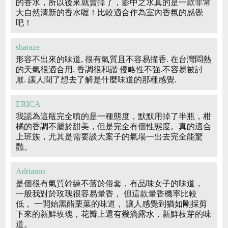
的香水，所以後來就賣掉了，影中之水真的是一款非常
大自然清新的香水喔！比較適合作為室內香氛的感覺
吧！
sharaze
形容不出來的味道, 很有氣質且不容易撞香. 在台灣悶熱
的天氣很適合用. 香調很和諧 侵略性不強.不容易被討
厭. 讓人聞了想去了解是什麼味道的那種感覺.
ERICA
我認為這瓶完全噴的是一種態度，默默用掉了半瓶，柑
橘的香調不屬於甜美，但是完全有個性態度。真的適合
上班族，尤其是需要談大案子的氣場一出去完全能驚
豔。
Adrianna
是個很有氣質幹練不落於俗套，有品味女子的味道，
一般我對於玫瑰很容易暈香， 但這款暈香機率比較
低， 一開始黑醋栗葉的味道， 讓人感覺到猶如剛採剪
下來的新鮮玫瑰，花瓣上還有幾滴露水，新鮮枝芽的味
道。