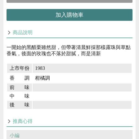
加入購物車
商品說明
一開始的黑醋栗雖然甜，但帶著清晨鮮採那樣露珠與草點
香氣，後面的玫瑰也不落於甜膩，而是清新
上市年份
1983
香 調
柑橘調
前 味
中 味
後 味
推薦心得
小編