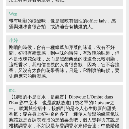
加上有夠好看的瓶身，喜歡!
Wen
帶有明顯的橙酸味，像是潑辣有個性的office lady，感
覺與煙味會很合拍，或許適合有抽煙的人。
小婷
剛噴的時候，會有一種綠草加芹菜的味道，沒有不好
聞，卻很有衝擊感，到中味的時候，有玫瑰的味道，但
不是玫瑰花朵味，反而是黑醋栗葉的味道會比較明顯，
這瓶香水，我相信喜歡的人會很喜歡，因為，它不容撞
香，又沒有太多的花果香味，只是，它剛噴的時候，要
先適應它的酸澀感。
mei
【姐噴的不是香水，是氣質】Diptyque L'Ombre dans
l'Eau 影中之水，也是默默放進口袋名單的Diptyque之
一。 噴灑於空氣中，接觸到的是令人心生歡喜的甜美
香氣；穿在身上卻神奇的多了一種使人放鬆的綠草氣味
應該就是香調表裡指的黑醋栗葉吧，個人覺得與其說是
柑橘調香水，不如說是草香調香水來得合適；中後階段