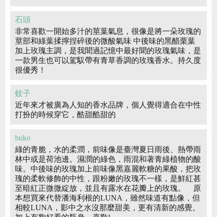
石頭
非常喜歡一開始多汁的莖葉氣息，很像是將一朵玫瑰的
莖部和綠葉揉擰捏碎後的微酸氣味 中後味的黑醋栗葉
加上玫瑰主調，是我聞過記憶中最好聞的玫瑰氣味，是
一款男生也可以駕馭帶有青草香調的玫瑰香水。持久度
很優秀！
蚊子
近年來才被廣為人知的香水品牌，個人覺得適合在中性
打扮的時候穿它，酷甜酷甜的
buko
綠的青脆，水的柔潤，前味像是臺灣夏日雨後、熱帶雨
林中或是荷池邊。濕潤的綠色，雨混和著青綠植物的酸
味。中後味的玫瑰加上前味像黑嘉麗軟糖的果酸，把玫
瑰的柔軟修飾的中性，跟粉嫩的玫瑰不一樣，是鮮紅甚
至暗紅正微微綻放，並且有露水在花瓣上的玫瑰。 原
本想買來代替潘海利根的LUNA，雖然味道有點像，但
相較LUNA，影中之水沒那麼甜美，更有清新的感覺。