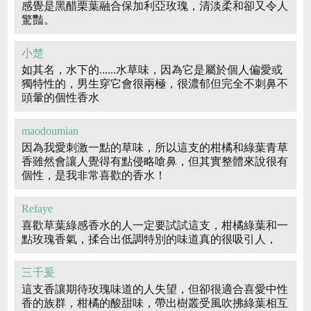
感覺是黑醋栗葉融合保加利亞玫瑰，清淡柔和卻又令人
驚豔。
小楚
如其名，水下的......水草味，因為它是屬於個人偏愛或
獨特性的，男生穿它會很兩極，很濃郁但完全不刺鼻不
頭暈的個性香水
maodoumian
因為我愛刺激一點的草味，所以這支的柑橘和綠葉青草
香雖然會讓人覺得有點侵略嗆鼻，但其實整體來說很有
個性，是我非常喜歡的香水！
Refaye
喜歡草葉綠感香水的人一定要試試這支，柑橘綠葉和一
點玫瑰香氣，揉合出低調特別的味道真的很吸引人，
三千爰
這支香讓期待玫瑰味道的人失望，但卻很適合喜愛中性
香的族群，柑橘的酸甜味，帶出樹叢受風吹拂綠葉相互