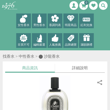
0
女性香水
男性香水
香調列表
明星商品
紅利兌換
非買不可
編輯嚴選
人氣推薦
品牌總覽
滿額贈禮
找香水 >
中性香水
>
⬤ 沙龍香水
商品資訊
詳細說明