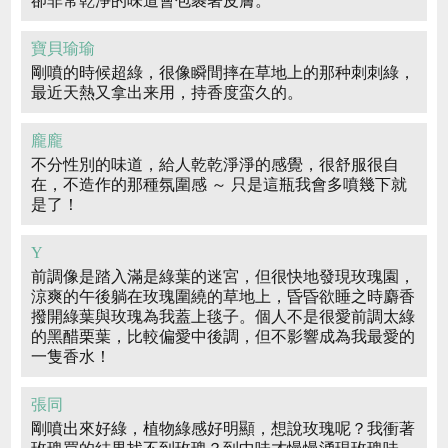
卻非常乾淨的味道會包裹著皮膚。
寶貝瑜瑜
剛噴的時候超綠，很像瞬間摔在草地上的那种刺刺綠，
最近天熱又拿出来用，持香度蛮久的。
龐龐
不分性別的味道，給人乾乾淨淨的感覺，很舒服很自
在，不造作的那種氛圍感 ～ 只是這瓶我會多噴幾下就
是了！
Y
前調像是踏入滿是綠葉的迷宮，但很快地發現玫瑰園，
涼爽的午後躺在玫瑰圍繞的草地上，昏昏欲睡之時麝香
撥開綠葉與玫瑰為我蓋上毯子。個人不是很愛前調太綠
的黑醋栗葉，比較偏愛中後調，但不影響成為我最愛的
一隻香水！
張同
剛噴出來好綠，植物綠感好明顯，想說玫瑰呢？我衝著