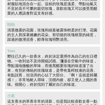
材服貼地混合在一起。這枝的玫瑰是溫柔、帶點仙氣又
不至於高不可攀的親切玫瑰，喜歡玫瑰又可以接受黑醋
栗的人應該會對這支有好感。
怡怡
清晨微露的花園，玫瑰和綠葉被露珠輕柔的打溼。花園
的主人剪採著嬌嫩的花朵。剪切後的玫瑰根莖的綠意，
踩過的微溼泥香，醇厚玫瑰明艷清亮。
Yuna
嚮往已久的一款香水，終於決定選擇作為自己的生日禮
物。一收到迫不及待開箱試噴。瀰漫在空氣中的味道，
帶點濕地微酸的草味，而後黑醋栗玫瑰的味道漫了出
來，有別於傳統的玫瑰味道，是帶有葉桿枝液的花香。
有點訝異，但澎湃的心佔了大部分。「啊！這就是歸屬
感！」非常地耐人尋味，沈穩內斂，卻又使人上癮的香
味。很開心，終於找到了屬於自己的味道。
小若
這支香水的草香非常的清新，但是我比較喜歡女香一點