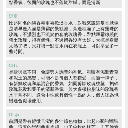
點香氣，後面的玫瑰也不落於甜膩，而是清新
涼夏
比起同名的淡香精更喜歡淡香水，對我來說這隻香就像
是清早走入滿是薄霧的景觀池，旁邊種滿了上有露珠的
玫瑰，不濃烈也不流於俗套的玫瑰香，帶點煙霧繚繞的
帶土玫瑰，很有個性。不過留香沒有太好，大概是身體
太熱了吧，只好噴一點香水雨在衣服上，可以享受多一
些時間。
CHU
是款與眾不同、會讓旁人詢問的香氣。剛噴有濕潤青草
和泥土的感覺，可能不是每個人都接受，而過一陣子，
有新鮮玫瑰和葉混合的香氣，如同剪斷玫瑰枝莖、搗碎
玫瑰花瓣和葉子的清新香氣，與大多帶粉脂味的玫瑰香
水非常不同。適合中性或具個性一點的人，個人認為也
蠻適合職場使用。
Oliga
前調是帶有輕微苦澀的多汁綠色植物，比起Jo家的黑醋
栗，這支的黑醋栗更柔和，少了尖銳的鋒芒，與其他素