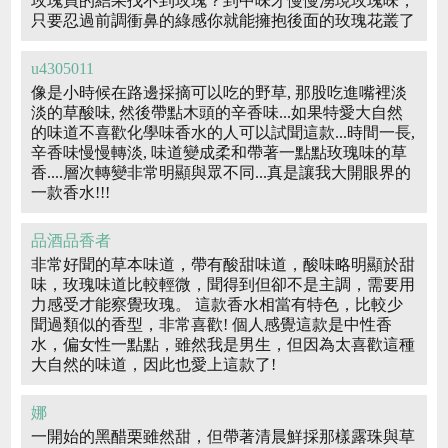
玫瑰買的結果找不到玫瑰？到中味才慢慢湧現玫瑰味，
只要忍過前調衝鼻的綠感你就能擁抱後面的玫瑰花叢了
u4305011
像是小時候在路邊採摘可以吃的野草, 那股吃進嘴裡淡
淡的草酸味, 然後帶點木頭的辛香味...如果特愛大自然
的味道不喜歡化學味香水的人可以試聞這款...時間一長,
辛香味慢慢轉淡, 味道變成柔和帶著一點點玫瑰味的草
香....層次轉變非常明顯與眾不同...真是讓我大開眼界的
一款香水!!!
品酒品香者
非常好聞的草本味道，帶有酸甜味道，酸味略明顯於甜
味，玫瑰味道比較輕微，聞得到但卻不是主調，需要用
力感受才能察覺玫瑰。 這款香水相當有特色，比較少
聞過類似的香型，非常喜歡! 個人感覺這款是中性香
水，偏女性一點點，雖然我是男生，但因為太喜歡這種
大自然的味道，因此也愛上這款了!
娜
一開始的黑醋栗雖然甜，但帶著清晨鮮採那樣露珠與草