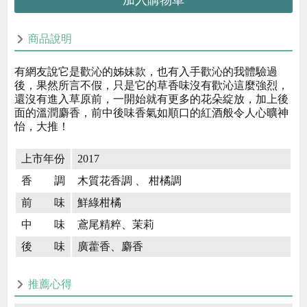
加入購物車
商品說明
有網友說它是歡沁的姊妹款，也有入手歡沁的我體驗過
後，果然所言不假，只是它的草香味沒有歡沁這麼強烈，
還沒有進入草原前，一開始就有更多的花朵綻放，加上後
面的溫潤麝香，前中後味香氣如順口的紅酒般令人心曠神
怡，大推！
上市年份
2017
香 調
木質花香調 、 柑橘調
前 味
鮮綠柑橘
中 味
鳶尾精粹、茉莉
後 味
廣藿香、麝香
推薦心得