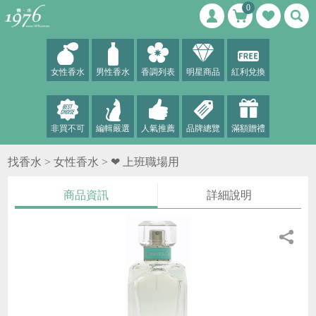
0
女性香水
男性香水
香調列表
明星商品
紅利兌換
非買不可
編輯嚴選
人氣推薦
品牌總覽
滿額贈禮
找香水 >
女性香水
>
❤ 上班職場用
商品資訊
詳細說明