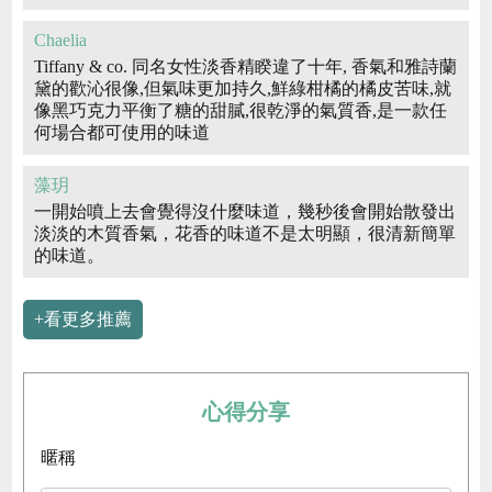
Chaelia
Tiffany & co. 同名女性淡香精睽違了十年, 香氣和雅詩蘭
黛的歡沁很像,但氣味更加持久,鮮綠柑橘的橘皮苦味,就
像黑巧克力平衡了糖的甜膩,很乾淨的氣質香,是一款任
何場合都可使用的味道
藻玥
一開始噴上去會覺得沒什麼味道，幾秒後會開始散發出
淡淡的木質香氣，花香的味道不是太明顯，很清新簡單
的味道。
+看更多推薦
心得分享
暱稱