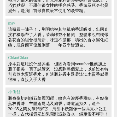
種清亮怡人的氛圍，而鳶尾精粹是蒂芬妮的靈魂成分，
巧妙點綴，不甜但很女性的明亮感受。香氣及瓶身都是
滿分，是我目前最喜歡最常使用的淡香精。
may
這瓶買一陣子了，剛開始被其簡單的香調吸引，出國直
接在機場帶了大香，茉莉味並不搶戲，整體來說柑橘帶
著花香的組合很清新，味道不濃郁，噴出的香水霧化細
緻，瓶身簡單優雅俐落，一年四季皆適合。
ChiaoChiao
原本對這瓶沒什麼興趣，但因為看到youtuber推薦加上
瓶子很美，買了試管來，沒想到整個愛上，以前沒有特
別喜歡木質調香水，但這瓶花香中透著淡淡木質香感覺
很棒，直接入手大香
小佛爺
瓶身像切割鑽石華麗閃耀，噴完有濃厚香甜味，有點像
荔枝香味，主體鳶尾花及麝香，味道滿持久，適合
20~35之間女孩們穿它，清甜不妖豔像一個高貴小公主
一樣，古代楊貴妃如果聞到這款香水，鐵定愛不釋手！