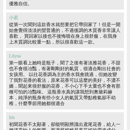
優雅自信。
小若
從第一次聞到這款香水就想要把它帶回家了！但是一開
始會覺得淡淡的蠻普通的，不過後調的木質香非常讓人
喜歡， 買回家以後也不後悔噴在身上很舒服，在我身
上木質調比較重一點，所以很喜歡這一款。
Lilyna
第一眼看上她時是瓶子，聞了之後有著淡雅花香，不甜
也不會很冶豔，有著剛剛好的氣質，很適合剛出社會的
女孩用。 以往花香調為主的香水我會跳過，但她改變
了我對花香的看法，原來花香可以這麼的美好，不濃不
嬌，聞起來很舒服的花香，不小心下手太重也不會有那
種可怕的冶豔味。 這瓶香水真的讓我想到奧黛莉赫
本，純淨的瓶身有些小女人的氣質又帶點稚氣卻不幼
稚，什麼季節用她都很適合
Iris
初聞花香不太顯著，卻能明顯辨識出鳶尾花香，給人一