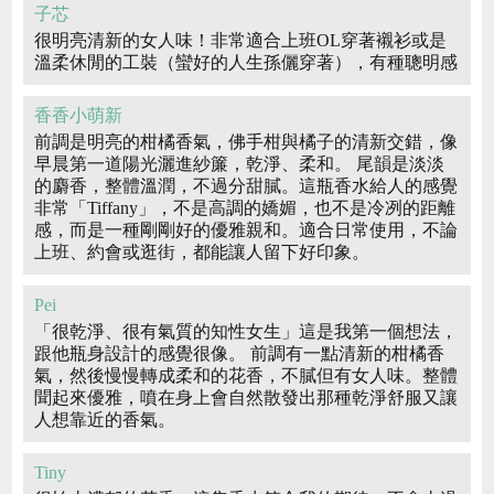
子芯
很明亮清新的女人味！非常適合上班OL穿著襯衫或是
溫柔休閒的工裝（蠻好的人生孫儷穿著），有種聰明感
香香小萌新
前調是明亮的柑橘香氣，佛手柑與橘子的清新交錯，像
早晨第一道陽光灑進紗簾，乾淨、柔和。 尾韻是淡淡
的麝香，整體溫潤，不過分甜膩。這瓶香水給人的感覺
非常「Tiffany」，不是高調的嬌媚，也不是冷冽的距離
感，而是一種剛剛好的優雅親和。適合日常使用，不論
上班、約會或逛街，都能讓人留下好印象。
Pei
「很乾淨、很有氣質的知性女生」這是我第一個想法，
跟他瓶身設計的感覺很像。 前調有一點清新的柑橘香
氣，然後慢慢轉成柔和的花香，不膩但有女人味。整體
聞起來優雅，噴在身上會自然散發出那種乾淨舒服又讓
人想靠近的香氣。
Tiny