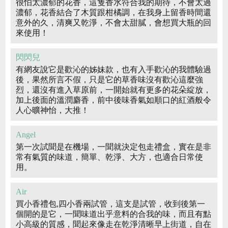
很怕太濃郁的花香，這隻香水符合我的期待，不會太過
濃郁，花香結合了木質跟柑橘調，在我身上留香時間還
意外的久，清爽又乾淨，不會太甜膩，會想買大瓶的回
來使用！
閃閃兒
有網友說它是歡沁的姊妹款，也有入手歡沁的我體驗過
後，果然所言不假，只是它的草香味沒有歡沁這麼強
烈，還沒有進入草原前，一開始就有更多的花朵綻放，
加上後面的溫潤麝香，前中後味香氣如順口的紅酒般令
人心曠神怡，大推！
Angel
第一次試聞是在機場，一聞就決定包走禮盒，實在是非
常有氣質的味道，簡單、乾淨、大方，也適合日常使
用。
Air
買小香禮包,四小香兩試管，這支是試管，收到後第一
個開的是它，一聞味道出乎意料的合我的味，而且有點
小高級的質感，聞起來像走在乾淨清晰早上街道，自在