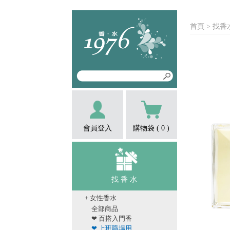
首頁
> 找香
會員登入
購物袋 (
0
)
找 香 水
+ 女性香水
全部商品
❤ 百搭入門香
❤ 上班職場用