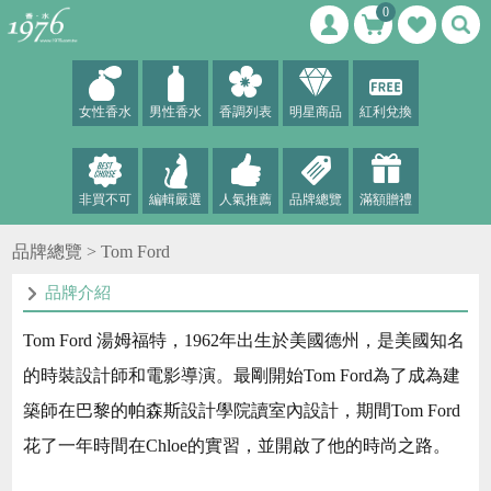
0
女性香水
男性香水
香調列表
明星商品
紅利兌換
非買不可
編輯嚴選
人氣推薦
品牌總覽
滿額贈禮
品牌總覽
> Tom Ford
品牌介紹
Tom Ford 湯姆福特，1962年出生於美國德州，是美國知名
的時裝設計師和電影導演。最剛開始Tom Ford為了成為建
築師在巴黎的帕森斯設計學院讀室內設計，期間Tom Ford
花了一年時間在Chloe的實習，並開啟了他的時尚之路。