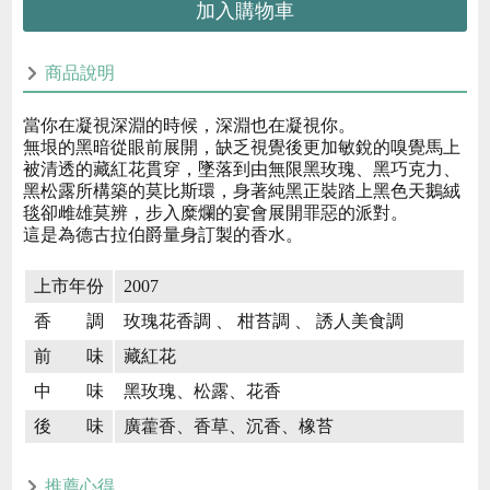
加入購物車
商品說明
當你在凝視深淵的時候，深淵也在凝視你。
無垠的黑暗從眼前展開，缺乏視覺後更加敏銳的嗅覺馬上
被清透的藏紅花貫穿，墜落到由無限黑玫瑰、黑巧克力、
黑松露所構築的莫比斯環，身著純黑正裝踏上黑色天鵝絨
毯卻雌雄莫辨，步入糜爛的宴會展開罪惡的派對。
這是為德古拉伯爵量身訂製的香水。
上市年份
2007
香 調
玫瑰花香調 、 柑苔調 、 誘人美食調
前 味
藏紅花
中 味
黑玫瑰、松露、花香
後 味
廣藿香、香草、沉香、橡苔
推薦心得