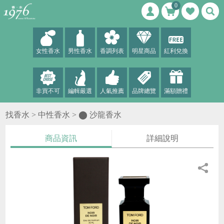
0
女性香水
男性香水
香調列表
明星商品
紅利兌換
非買不可
編輯嚴選
人氣推薦
品牌總覽
滿額贈禮
找香水 >
中性香水
>
⬤ 沙龍香水
商品資訊
詳細說明