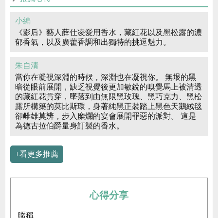
小編
《影后》藝人薛仕凌愛用香水，藏紅花以及黑松露的濃
郁香氣，以及廣藿香調和出獨特的挑逗魅力。
朱自清
當你在凝視深淵的時候，深淵也在凝視你。 無垠的黑
暗從眼前展開，缺乏視覺後更加敏銳的嗅覺馬上被清透
的藏紅花貫穿，墜落到由無限黑玫瑰、黑巧克力、黑松
露所構築的莫比斯環，身著純黑正裝踏上黑色天鵝絨毯
卻雌雄莫辨，步入糜爛的宴會展開罪惡的派對。 這是
為德古拉伯爵量身訂製的香水。
+看更多推薦
心得分享
暱稱