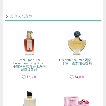
其他人也喜歡
Penhaligon's The
Guerlain Shalimar 嬌蘭一
Uncompromising Sohan
千零一夜女性淡香精
潘海利根獸首香水系列
老鷹淡香精
$7,380
$4,080