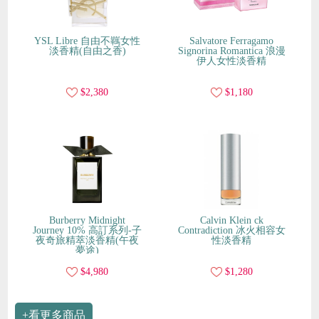
YSL Libre 自由不羈女性
Salvatore Ferragamo
淡香精(自由之香)
Signorina Romantica 浪漫
伊人女性淡香精
$2,380
$1,180
Burberry Midnight
Calvin Klein ck
Journey 10% 高訂系列-子
Contradiction 冰火相容女
夜奇旅精萃淡香精(午夜
性淡香精
夢途)
$4,980
$1,280
+看更多商品