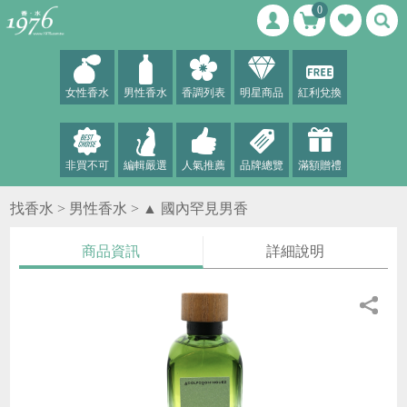
0
女性香水
男性香水
香調列表
明星商品
紅利兌換
非買不可
編輯嚴選
人氣推薦
品牌總覽
滿額贈禮
找香水 >
男性香水
>
▲ 國內罕見男香
商品資訊
詳細說明