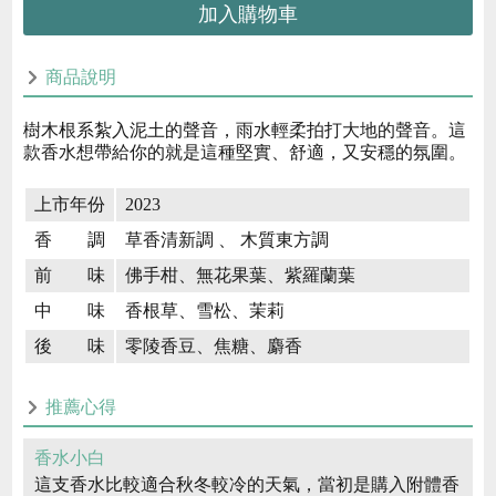
加入購物車
商品說明
樹木根系紮入泥土的聲音，雨水輕柔拍打大地的聲音。這
款香水想帶給你的就是這種堅實、舒適，又安穩的氛圍。
上市年份
2023
香 調
草香清新調 、 木質東方調
前 味
佛手柑、無花果葉、紫羅蘭葉
中 味
香根草、雪松、茉莉
後 味
零陵香豆、焦糖、麝香
推薦心得
香水小白
這支香水比較適合秋冬較冷的天氣，當初是購入附體香