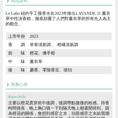
商品說明
Le Labo 紐約手工慢香水在2023年推出LAVANDE 31 薰衣
草中性淡香精，徹底顛覆了人們對薰衣草的所有先入為主
的觀念。
上市年份
2023
香 調
草香清新調 、 柑橘清新調
前 味
橙花、佛手柑
中 味
薰衣草
後 味
麝香、零陵香豆、琥珀
推薦心得
drawcircle
主要以橙花貫穿前中後調，後調帶點微微的粉感。持香
時間很長，晚上胸口噴一下到隔天晚上都還聞得到。因
為橙花的關係，會想到感官之水，但跟感官之水給我潮