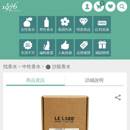
0
女性香水
男性香水
香調列表
明星商品
紅利兌換
非買不可
編輯嚴選
人氣推薦
品牌總覽
滿額贈禮
找香水 >
中性香水
>
⬤ 沙龍香水
商品資訊
詳細說明