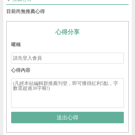
目前尚無推薦心得
心得分享
暱稱
心得內容
送出心得