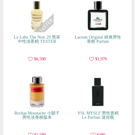
Le Labo The Noir 29 黑茶
Lacoste Original 經典男性
中性淡香精 TESTER
香精 Parfum
$6,500
$1,976
Rochas Moustache 小鬍子
YSL MYSLF 男性香精
男性淡香精版本
Le Parfum 迷你瓶
$1,580
$480