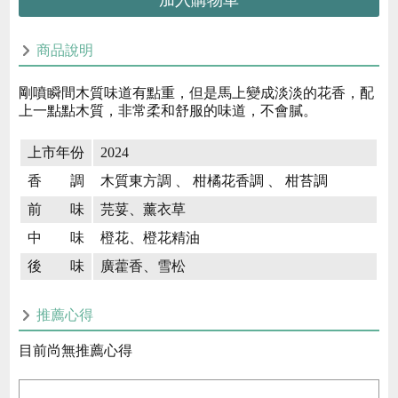
加入購物車
商品說明
剛噴瞬間木質味道有點重，但是馬上變成淡淡的花香，配
上一點點木質，非常柔和舒服的味道，不會膩。
上市年份
2024
香 調
木質東方調 、 柑橘花香調 、 柑苔調
前 味
芫荽、薰衣草
中 味
橙花、橙花精油
後 味
廣藿香、雪松
推薦心得
目前尚無推薦心得