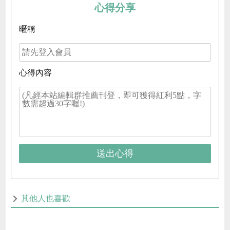
心得分享
暱稱
心得內容
送出心得
其他人也喜歡