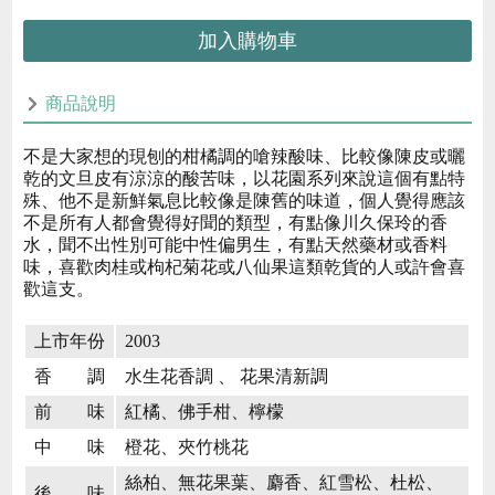
加入購物車
商品說明
不是大家想的現刨的柑橘調的嗆辣酸味、比較像陳皮或曬
乾的文旦皮有涼涼的酸苦味，以花園系列來說這個有點特
殊、他不是新鮮氣息比較像是陳舊的味道，個人覺得應該
不是所有人都會覺得好聞的類型，有點像川久保玲的香
水，聞不出性別可能中性偏男生，有點天然藥材或香料
味，喜歡肉桂或枸杞菊花或八仙果這類乾貨的人或許會喜
歡這支。
上市年份
2003
香 調
水生花香調 、 花果清新調
前 味
紅橘、佛手柑、檸檬
中 味
橙花、夾竹桃花
絲柏、無花果葉、麝香、紅雪松、杜松、
後 味