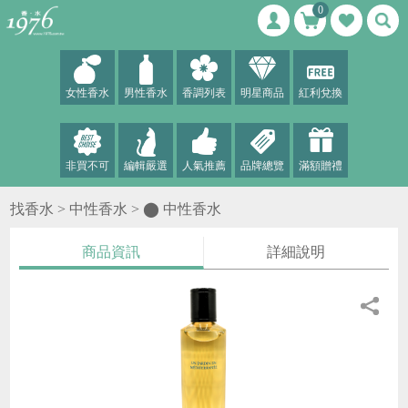
0
女性香水
男性香水
香調列表
明星商品
紅利兌換
非買不可
編輯嚴選
人氣推薦
品牌總覽
滿額贈禮
找香水 >
中性香水
>
⬤ 中性香水
商品資訊
詳細說明