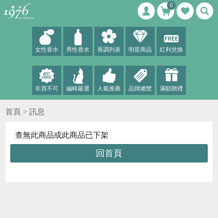
0
女性香水
男性香水
香調列表
明星商品
紅利兌換
非買不可
編輯嚴選
人氣推薦
品牌總覽
滿額贈禮
首頁
> 訊息
查無此商品或此商品已下架
回首頁