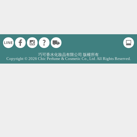
巧可香水化妝品有限公司 版權所有
Copyright © 2026 Chic Perfume & Cosmetic Co., Ltd. All Rights Reserved.