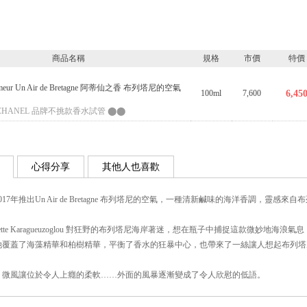
商品名稱
規格
市價
特價
arfumeur Un Air de Bretagne 阿蒂仙之香 布列塔尼的空氣
100ml
7,600
6,45
HANEL 品牌不挑款香水試管 ⬤⬤
心得分享
其他人也喜歡
17年推出Un Air de Bretagne 布列塔尼的空氣，一種清新鹹味的海洋香調，靈感
liette Karagueuzoglou 對狂野的布列塔尼海岸著迷，想在瓶子中捕捉這款微妙地
她覆蓋了海藻精華和柏樹精華，平衡了香水的狂暴中心，也帶來了一絲讓人想起布列塔
，微風讓位於令人上癮的柔軟……外面的風暴逐漸變成了令人欣慰的低語。