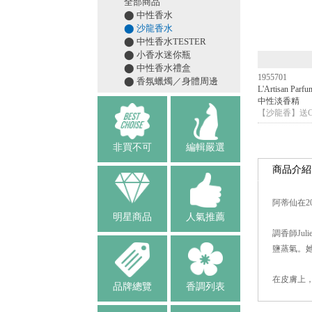
全部商品
⬤ 中性香水
⬤ 沙龍香水
⬤ 中性香水TESTER
⬤ 小香水迷你瓶
⬤ 中性香水禮盒
1955701
⬤ 香氛蠟燭／身體周邊
L'Artisan P
中性淡香精
【沙龍香】送C
非買不可
編輯嚴選
商品介紹
阿蒂仙在20
明星商品
人氣推薦
調香師Ju
鹽蒸氣。
在皮膚上
品牌總覽
香調列表