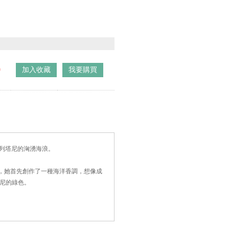
0
加入收藏
我要購買
來自布列塔尼的洶湧海浪。
海浪氣息，她首先創作了一種海洋香調，想像成
尼的綠色。