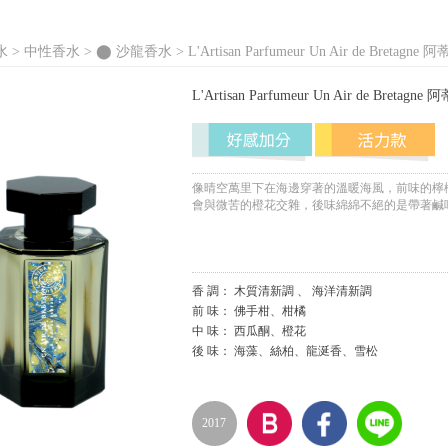
水 >
中性香水
>
⬤ 沙龍香水
> L'Artisan Parfumeur Un Air de B
L'Artisan Parfumeur Un Air de 
像晴空萬里下在海邊穿著的溫暖海風，前味的檸
會與微苦的橙花交雜，後味綿綿不絕的是帶著鹹
香 調： 木質清新調 、 海洋清新調
前 味： 佛手柑、柑橘
中 味： 西瓜酮、橙花
後 味： 海藻、絲柏、龍涎香、雪松
2017