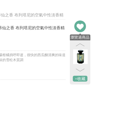
retagne 阿蒂仙之香 布列塔尼的空氣中性淡香精
Bretagne 阿蒂仙之香 布列塔尼的空氣中性淡香精
瀏覽過商品
檬柑橘捎呼即逝，很快的西瓜酮清爽的味道
味的雪松木質調
+收藏