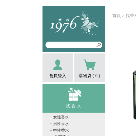
首頁
> 找香
會員登入
購物袋 (
0
)
找 香 水
+ 女性香水
+ 男性香水
+ 中性香水