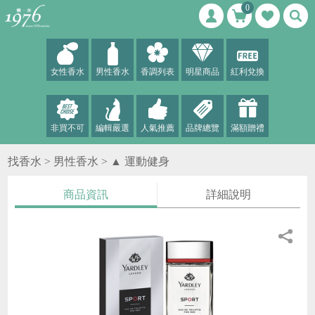
0
女性香水
男性香水
香調列表
明星商品
紅利兌換
非買不可
編輯嚴選
人氣推薦
品牌總覽
滿額贈禮
找香水 >
男性香水
>
▲ 運動健身
商品資訊
詳細說明