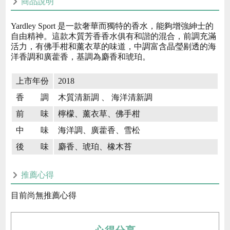
商品說明
Yardley Sport 是一款奢華而獨特的香水，能夠增強紳士的
自由精神。這款木質芳香香水俱有和諧的混合，前調充滿
活力，有佛手柑和薰衣草的味道，中調富含晶瑩剔透的海
洋香調和廣藿香，基調為麝香和琥珀。
上市年份
2018
香 調
木質清新調 、 海洋清新調
前 味
檸檬、薰衣草、佛手柑
中 味
海洋調、廣藿香、雪松
後 味
麝香、琥珀、橡木苔
推薦心得
目前尚無推薦心得