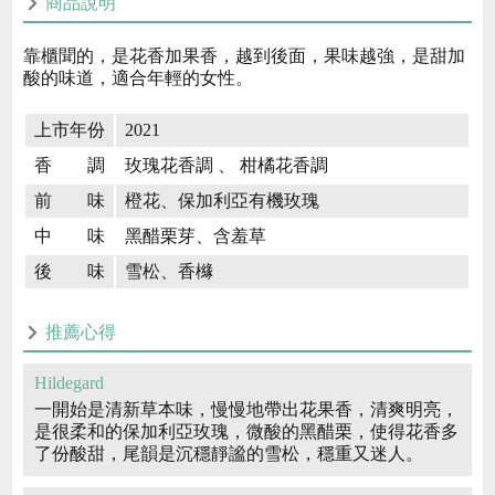
商品說明
靠櫃聞的，是花香加果香，越到後面，果味越強，是甜加
酸的味道，適合年輕的女性。
上市年份
2021
香 調
玫瑰花香調 、 柑橘花香調
前 味
橙花、保加利亞有機玫瑰
中 味
黑醋栗芽、含羞草
後 味
雪松、香櫞
推薦心得
Hildegard
一開始是清新草本味，慢慢地帶出花果香，清爽明亮，
是很柔和的保加利亞玫瑰，微酸的黑醋栗，使得花香多
了份酸甜，尾韻是沉穩靜謐的雪松，穩重又迷人。