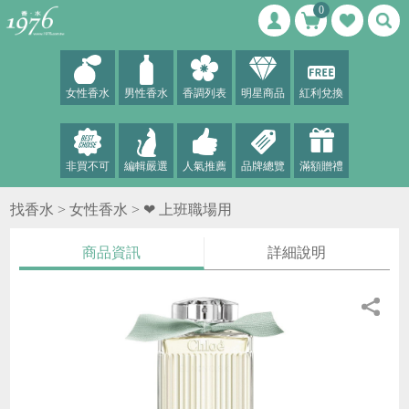
0
女性香水
男性香水
香調列表
明星商品
紅利兌換
非買不可
編輯嚴選
人氣推薦
品牌總覽
滿額贈禮
找香水 >
女性香水
>
❤ 上班職場用
商品資訊
詳細說明