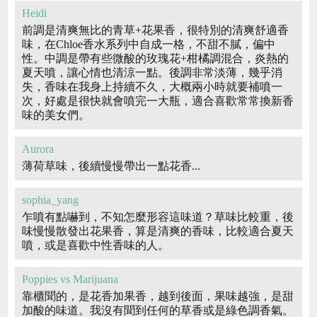
Heidi
前調是清爽無比的青草+花果香，很特別的清爽舒適香
味，在Chloe香水系列中自成一格，不甜不膩，偏中
性。中調是帶有些微酸的玫瑰花+柑橘調混合，炎熱的
夏天噴，讓心情也清涼一點。後調非常淡薄，幾乎消
失，香味在我身上持續不久，大概兩小時就要補噴一
次，好處是很快就會噴完一大瓶，適合喜歡常常換新香
味的美女們。
Aurora
薄荷草味，後續慢慢帶出一點花香...
sophia_yang
乍噴有點嚇到，不知怎麼形容這味道？草味比較重，後
味慢慢散發出花果香，算是清爽的香味，比較適合夏天
噴，或是喜歡中性香味的人。
Poppies vs Marijuana
靠櫃聞的，是花香加果香，越到後面，果味越強，是甜
加酸的味道。我沒有聞到任何的草香或是綠色調香氣。