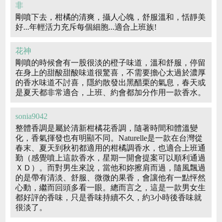
非
剛噴下去，柑橘的清爽，攝人心魄，舒服溫和，恬靜美
好...年輕活力充斥每個細胞...適合上班族!
花神
剛噴的時候會有一股很淡的橙子味道，溫和舒服，停留
在身上的甜酸甜酸味道很驚喜，不需要擔心太過於濃厚
的香水味道不討喜，隱約散發出黑醋栗的氣息，春天或
是夏天都非常適合，上班、約會都加分作用一款香水。
sonia9042
整體香調是屬於清新柑橘花香調，隨著時間和體溫變
化，香氣揮發也有明顯不同。Naturelle是一款在台灣從
春末、夏天到秋初都適用的柑橘調香水，也適合上班通
勤（感覺噴上這款香水，星期一開會提案可以順利通過
ＸＤ）。而對男生來說，當他和妳擦肩而過，隨風飄過
的是帶有清淡、舒服、微微的果香，會讓他有一點怦然
心動，繼而回頭多看一眼。總而言之，這是一款男女生
都好評的香味，只是香味持續不久，約3小時後香味就
很淡了。