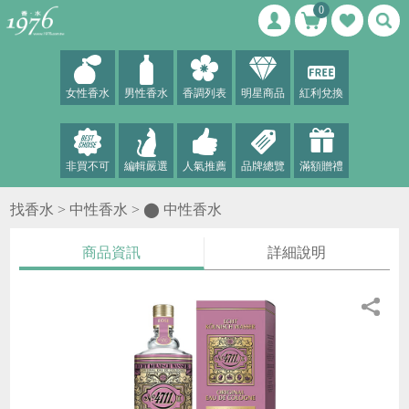
0
女性香水
男性香水
香調列表
明星商品
紅利兌換
非買不可
編輯嚴選
人氣推薦
品牌總覽
滿額贈禮
找香水 >
中性香水
>
⬤ 中性香水
商品資訊
詳細說明