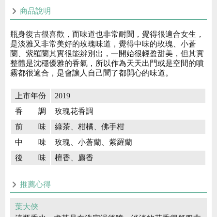
商品說明
瓶身復古很喜歡，而味道也非常耐聞，覺得很適合女生，
是淡雅又非常美好的玫瑰味道，覺得中味的玫瑰、小蒼
蘭、紫羅蘭其實很能辨別出，一開始很輕盈甜美，但其實
整體是沈穩優雅的香氣，所以作為天天出門或是空間的噴
霧都很適合，是會讓人自己聞了都開心的味道。
上市年份
2019
香 調
玫瑰花香調
前 味
綠茶、柑橘、佛手柑
中 味
玫瑰、小蒼蘭、紫羅蘭
後 味
檀香、麝香
推薦心得
葉大俠