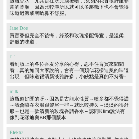
這瓶香水，尤其是在洗完澡後噴，淡淡的花香很舒服非
常的柔順，因為比較淡所以就可以多壓幾下也不會覺得
味道過濃或者嗆鼻不舒服。
Jane Doe
買盲香但完全不後悔，綠茶和玫瑰搭配得宜，是溫柔、
舒服的味道，
JT
看到版上的各位香友分享的心得，忍不住盲買來聞聞
看，真的如同大家說的，會有一個類似花樣迪奧的味道
出現，但味道很清新淡雅許多，小缺點是真的不持香~
milk
這瓶超好聞的呀～因為是古龍水性質～噴多都不覺得濃
～我會噴在衣服跟髮尾一些～就比較持久～淡淡的很舒
服～也是一款清新的玫塊香調香水～認同Klimt說法有
像到花漾迪奧BB那個版本
Elektra