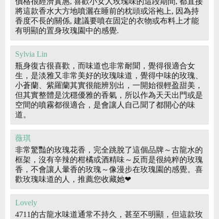
價格很經濟實惠, 喜歡小女人玫瑰味的這段期間, 都直接
將這款香水大方地噴灑在睡前的枕頭或浴袍上, 因為持
香度不長的關係, 建議要噴在固定的衣物或布料上才能
有明顯的置身玫瑰園中的感覺.
Sylvia Lin
瓶身復古很喜歡，而味道也非常耐聞，覺得很適合女
生，是淡雅又非常美好的玫瑰味道，覺得中味的玫瑰、
小蒼蘭、紫羅蘭其實很能辨別出，一開始很輕盈甜美，
但其實整體是沈穩優雅的香氣，所以作為天天出門或是
空間的噴霧都很適合，是會讓人自己聞了都開心的味
道。
薇琪
非常驚豔的玫瑰花香，完全跳脫了這個品牌～古龍水的
框架，沒有辛辣的柑橘或酒精味～反而是很純粹的玫瑰
香，不會讓人暈香的玫瑰～像漫步在玫瑰園的感覺。喜
歡玫瑰味道的人，推薦您收藏她❤
Lovely
4711的古龍水味道通常不持久，甚至不明顯，但這款玫