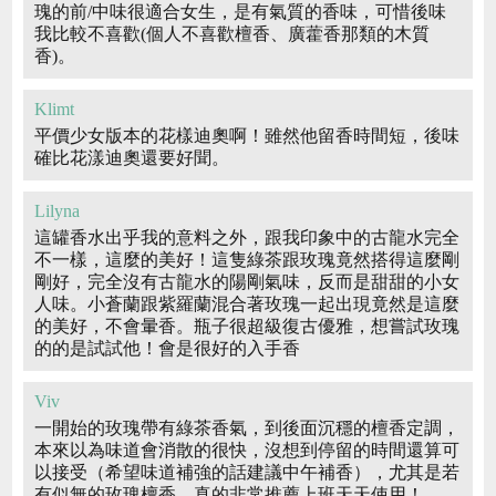
瑰的前/中味很適合女生，是有氣質的香味，可惜後味
我比較不喜歡(個人不喜歡檀香、廣藿香那類的木質
香)。
Klimt
平價少女版本的花樣迪奧啊！雖然他留香時間短，後味
確比花漾迪奧還要好聞。
Lilyna
這罐香水出乎我的意料之外，跟我印象中的古龍水完全
不一樣，這麼的美好！這隻綠茶跟玫瑰竟然搭得這麼剛
剛好，完全沒有古龍水的陽剛氣味，反而是甜甜的小女
人味。小蒼蘭跟紫羅蘭混合著玫瑰一起出現竟然是這麼
的美好，不會暈香。瓶子很超級復古優雅，想嘗試玫瑰
的的是試試他！會是很好的入手香
Viv
一開始的玫瑰帶有綠茶香氣，到後面沉穩的檀香定調，
本來以為味道會消散的很快，沒想到停留的時間還算可
以接受（希望味道補強的話建議中午補香），尤其是若
有似無的玫瑰檀香，真的非常推薦上班天天使用！