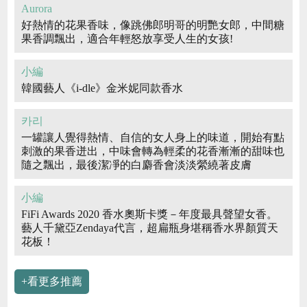
Aurora
好熱情的花果香味，像跳佛郎明哥的明艷女郎，中間糖
果香調飄出，適合年輕怒放享受人生的女孩!
小編
韓國藝人《i-dle》金米妮同款香水
카리
一罐讓人覺得熱情、自信的女人身上的味道，開始有點
刺激的果香迸出，中味會轉為輕柔的花香漸漸的甜味也
隨之飄出，最後潔凈的白麝香會淡淡縈繞著皮膚
小編
FiFi Awards 2020 香水奧斯卡獎－年度最具聲望女香。
藝人千黛亞Zendaya代言，超扁瓶身堪稱香水界顏質天
花板！
+看更多推薦