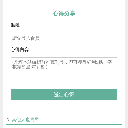
心得分享
暱稱
心得內容
送出心得
其他人也喜歡