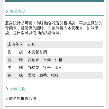
商品說明
瓶身設計超可愛！前味融合花香與柑橘調，再加上微酸的
青蘋果，是清爽的甜味。中後調轉入木質花香，甜味漸
淡。是日常可以使用的活潑香味。
上市年份
2018
香 調
木質花香調
前 味
青蘋果、玉蘭、柑橘
中 味
白醋栗、牡丹、茉莉
後 味
雪松、麝香、琥珀
推薦心得
目前尚無推薦心得