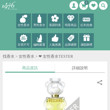
0
女性香水
男性香水
香調列表
明星商品
紅利兌換
非買不可
編輯嚴選
人氣推薦
品牌總覽
滿額贈禮
找香水 >
女性香水
>
❤ 女性香水TESTER
商品資訊
詳細說明