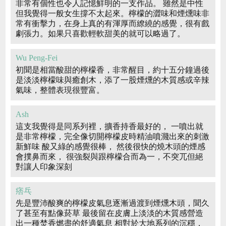
非常有個性也令人記憶鮮明的一支作品。 雖然是中性
但我覺得一般女生撐不太起來。檸檬的澀味和煙燻味非
常有衝擊力，在身上真的有渾厚而繚繞的感覺，很有戲
劇張力。如果只喜歡輕軟甜美的就可以略過了。
Wu Peng-Fei
初聞是相當酸甜的檸檬香，非常醒目，約十五分鐘過後
是淡淡檸檬味與癒創木，添了一股煙燻的木質感或辛辣
氣味，整體表現很豐富。
Ash
這支我覺得是同系列裡，擴香持香最好的， 一噴出就
是非常檸檬，完全像切開檸檬皮時精油噴濺出來的刺激
新鮮味 酸又綠的感覺很棒， 然後很快的燒木頭的煙感
會撲鼻而來， 很強裂與跟檸檬合而為一，不突兀但絕
對讓人印象深刻
痞乓
先是豐沛酸爽的檸檬皮氣息逐漸過渡到煙燻木頭，聞久
了甚至有點像菸草 最後留在皮膚上淡淡的木質感營造
出一種焚香燃盡的舒適氣息 相對於大地系列的沉穩，