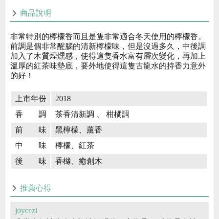
商品說明
非常特別的檸檬香而且是隻非常適合冬天使用的檸檬香。
前調是個非常醒腦的清新檸檬味，但是沒過多久，中後調
加入了木質煙燻感，使得這隻香水富有層次變化，再加上
溫厚的紅茶味墊底，要外地使得這隻古龍水的持香力意外
的好！
上市年份
2018
香 調
茶香清新調 、 柑橘調
前 味
黑檸檬、薰香
中 味
檸檬、紅茶
後 味
香櫞、癒創木
推薦心得
joycezl