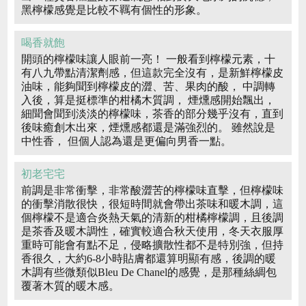
黑檸檬感覺是比較不羈有個性的形象。
喝香就飽
開頭的檸檬味讓人眼前一亮！ 一般看到檸檬元素，十
有八九帶點清潔劑感，但這款完全沒有，是新鮮檸檬皮
油味，能夠聞到檸檬皮的澀、苦、果肉的酸， 中調轉
入後，算是挺標準的柑橘木質調， 煙燻感開始飄出，
細聞會聞到淡淡的檸檬味，茶香的部分幾乎沒有，直到
後味癒創木出來，煙燻感都還是滿強烈的。 雖然說是
中性香， 但個人認為還是更偏向男香一點。
初老宅宅
前調是非常衝擊，非常酸澀苦的檸檬味直擊，但檸檬味
的衝擊消散很快，很短時間就會帶出茶味和暖木調，這
個檸檬不是適合炎熱天氣的清新的柑橘檸檬調，且後調
是茶香及暖木調性，確實較適合秋天使用，冬天衣服厚
重時可能會有點不足，侵略擴散性都不是特別強，但持
香很久，大約6-8小時貼膚都還算明顯有感，後調的暖
木調有些微類似Bleu De Chanel的感覺，是那種絲綢包
覆著木質的暖木感。