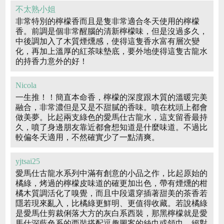
不太熟小姐
非常特別的檸檬香而且是隻非常適合冬天使用的檸檬
香。前調是個非常醒腦的清新檸檬味，但是沒過多久，
中後調加入了木質煙燻感，使得這隻香水富有層次變
化，再加上溫厚的紅茶味墊底，要外地使得這隻古龍水
的持香力意外的好！
Nicola
一生推！！簡直本命香，檸檬的深度跟木質的溫暖完美
融合，非常濃但是又是不甜膩的香味。噴在枕頭上都會
做美夢。比起兩支綠色的愛馬仕古龍水，這支留香最持
久，噴了身邊朋友靠近都會想知道是什麼味道。不過比
較偏冬天適用，不然確實少了一點清爽。
yjtsai25
愛馬仕古龍水系列中滿有創意的小品之作，比起原始的
橘綠，烤過的檸檬皮味道的確更加出色，帶有煙燻的柑
橘木質調活化了嗅覺，而且中段還穿插著甜美的茶香若
隱若現來亂入，比橘綠更鮮明、更值得收藏。若說橘綠
是愛馬仕剪裁俐落大方的灰白系西裝，那黑檸檬就是愛
馬仕深藍色系的西裝搭配逗趣圖案的絲巾或領巾，絕對