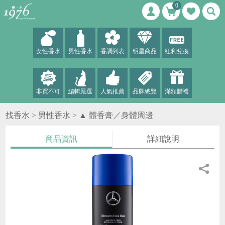
0
女性香水
男性香水
香調列表
明星商品
紅利兌換
非買不可
編輯嚴選
人氣推薦
品牌總覽
滿額贈禮
找香水 >
男性香水
>
▲ 體香膏／身體周邊
商品資訊
詳細說明