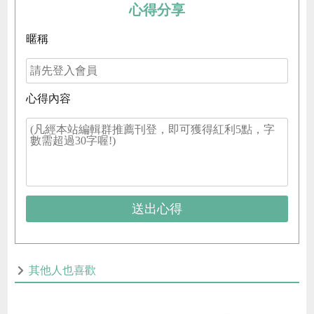
心得分享
暱稱
心得內容
送出心得
其他人也喜歡