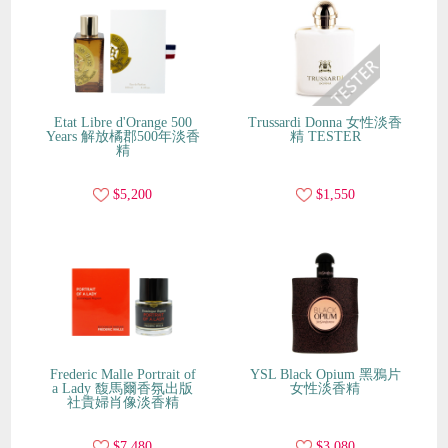
Etat Libre d'Orange 500
Trussardi Donna 女性淡香
Years 解放橘郡500年淡香
精 TESTER
精
$5,200
$1,550
Frederic Malle Portrait of
YSL Black Opium 黑鴉片
a Lady 馥馬爾香氛出版
女性淡香精
社貴婦肖像淡香精
$7,480
$3,080