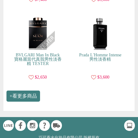
BVLGARI Man In Black
Prada L'Homme Intense
寶格麗當代真我男性淡香
男性淡香精
精 TESTER
$2,650
$3,600
+看更多商品
巧可香水化妝品有限公司 版權所有