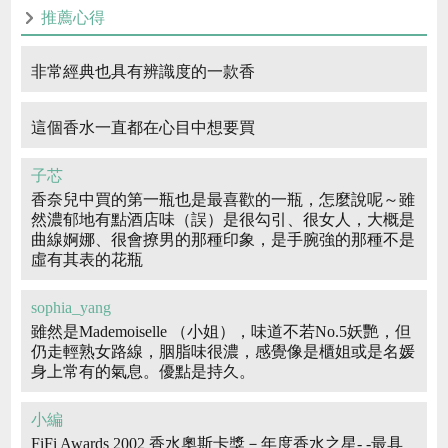
推薦心得
非常經典也具有辨識度的一款香
這個香水一直都在心目中想要買
子芯
香奈兒中買的第一瓶也是最喜歡的一瓶，怎麼說呢～雖
然濃郁地有點酒店味（誤）是很勾引、很女人，大概是
曲線婀娜、很會撩男的那種印象，是手腕強的那種不是
虛有其表的花瓶
sophia_yang
雖然是Mademoiselle （小姐），味道不若No.5妖艷，但
仍走輕熟女路線，胭脂味很濃，感覺像是櫃姐或是名媛
身上常有的氣息。優點是持久。
小編
FiFi Awards 2002 香水奧斯卡獎－年度香水之星- -最具