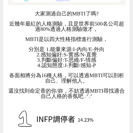
大家測過自己的MBTI了嗎?
近幾年最紅的人格測驗，且是世界前500名公司超
過80%透過人格測驗徵才，
MBTI是以四大性格指標進行測驗，
分別是 1.能量來源:I-內向/E-外向
2.感知偏好:S-實感/N-直覺
3.判斷偏好:T-思維/F-情感
4.認知態度:J-判斷/感知-P
各面相將分為16種人格，可以透過MBTI可以剖析
自己、理解他人。
還沒找到命定香的你/妳，不妨透過MBTI尋找適合
自己人格的香氛吧 .ᐟ.ᐟ