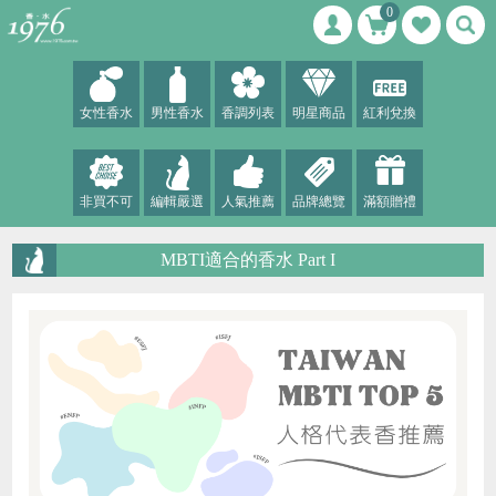
0
女性香水
男性香水
香調列表
明星商品
紅利兌換
非買不可
編輯嚴選
人氣推薦
品牌總覽
滿額贈禮
MBTI適合的香水 Part I