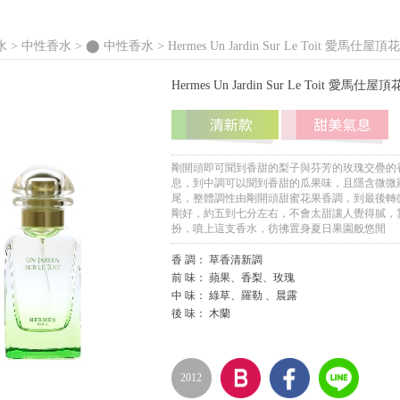
水 >
中性香水
>
⬤ 中性香水
> Hermes Un Jardin Sur Le Toit 愛
Hermes Un Jardin Sur Le Toit 
剛開頭即可聞到香甜的梨子與芬芳的玫瑰交疊的
息，到中調可以聞到香甜的瓜果味，且隱含微微
尾，整體調性由剛開頭甜蜜花果香調，到最後轉
剛好，約五到七分左右，不會太甜讓人覺得膩，
扮，噴上這支香水，彷彿置身夏日果園般悠閒
香 調： 草香清新調
前 味： 蘋果、香梨、玫瑰
中 味： 綠草、羅勒 、晨露
後 味： 木蘭
2012