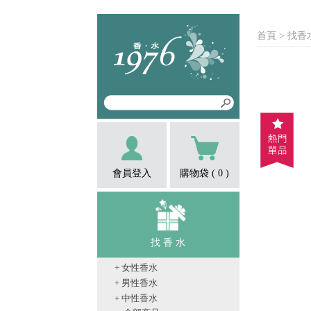
首頁
> 找香
會員登入
購物袋 (
0
)
找 香 水
+ 女性香水
+ 男性香水
+ 中性香水