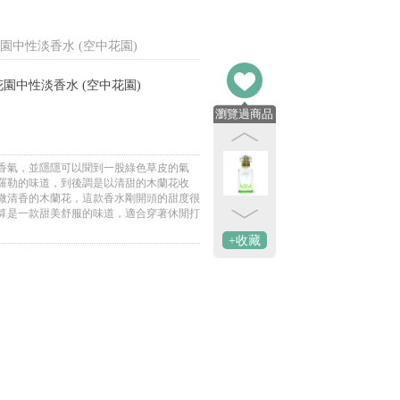
馬仕屋頂花園中性淡香水 (空中花園)
愛馬仕屋頂花園中性淡香水 (空中花園)
瀏覽過商品
香氣，並隱隱可以聞到一股綠色草皮的氣
羅勒的味道，到後調是以清甜的木蘭花收
微清香的木蘭花，這款香水剛開頭的甜度很
算是一款甜美舒服的味道，適合穿著休閒打
+收藏