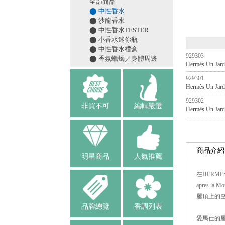
全部商品
⬤ 中性香水
⬤ 沙龍香水
⬤ 中性香水TESTER
⬤ 小香水迷你瓶
⬤ 中性香水禮盒
929303
⬤ 香氛蠟燭／身體周邊
Hermès Un 
929301
Hermès Un 
929302
非買不可
編輯嚴選
Hermès Un 
商品介紹
明星商品
人氣推薦
在HERMES2
apres 
屋頂上的空中
品牌總覽
香調列表
愛馬仕的屋頂