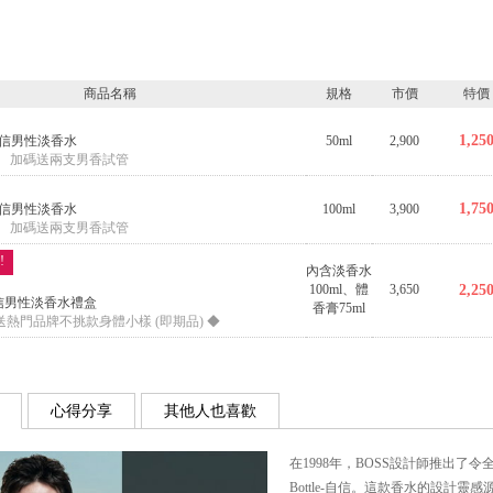
商品名稱
規格
市價
特價
1,25
ed 自信男性淡香水
50ml
2,900
】 加碼送兩支男香試管
1,75
ed 自信男性淡香水
100ml
3,900
】 加碼送兩支男香試管
!
內含淡香水
100ml、體
3,650
2,25
le 自信男性淡香水禮盒
香膏75ml
熱門品牌不挑款身體小樣 (即期品) ◆
心得分享
其他人也喜歡
在1998年，BOSS設計師推出了
Bottle-自信。這款香水的設計靈