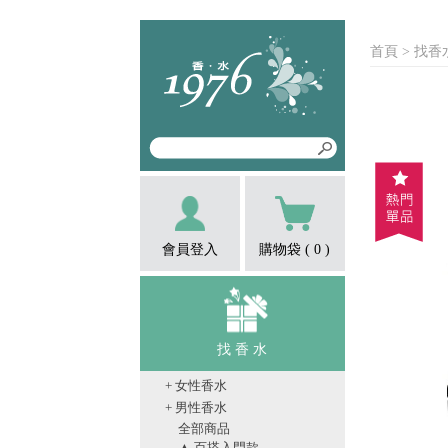
首頁
> 找香
會員登入
購物袋 (
0
)
找 香 水
+ 女性香水
+ 男性香水
全部商品
▲ 百搭入門款