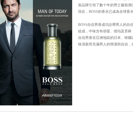
裝品牌引領了數十年的男士服裝潮流。
現在，BOSS的香水已成為全球香
BOSS自信男香成功詮釋男人的自
組成，中味含有胡荽、琥珀及苔藓
自信男香在亞洲地區的日本、韓國
味清新而充滿男人的簡潔與自信，