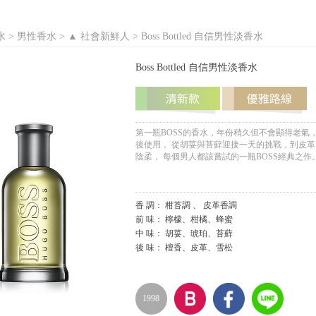
水 >
男性香水
>
▲ 社會新鮮人
> Boss Bottled 自信男性淡香水
Boss Bottled 自信男性淡香水
第一瓶BOSS的香水，年份稍久但不會顯得老氣
後使用， 從胡荽與苔蘚迎接一天的挑戰，到皮革
陰柔， 每個男人都該嘗試的一瓶BOSS經典之作
香 調： 柑苔調 、 皮革香調
前 味： 檸檬、柑橘、蜂蜜
中 味： 胡荽、琥珀、苔蘚
後 味： 檀香、皮革、雪松
1998