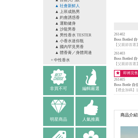
▲ 社會新鮮人
▲ 上班成熟男
▲ 約會誘惑香
▲ 運動健身
▲ 沙龍男香
261402
▲ 男性香水 TESTER
Boss Bottl
▲ 小香水迷你瓶
【父親節首選
▲ 國內罕見男香
▲ 體香膏／身體周邊
261403
Boss Bottl
+ 中性香水
【父親節首選
即將完售
261405
Boss Bott
非買不可
編輯嚴選
【禮盒加碼】送
商品介紹
明星商品
人氣推薦