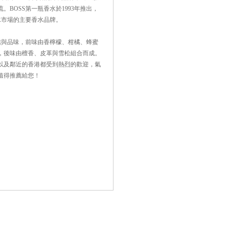
BOSS第一瓶香水於1993年推出，
水市場的主要香水品牌。
信與品味，前味由香檸檬、柑橘、蜂蜜
，後味由檀香、皮革與雪松組合而成。
以及鄰近的香港都受到熱烈的歡迎，氣
值得推薦給您！