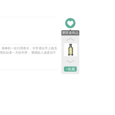
瀏覽過商品
， 很棒的一款日用香水，非常適合早上梳洗
雪松結束一天的辛勞， 整體給人溫柔但不
。
+收藏