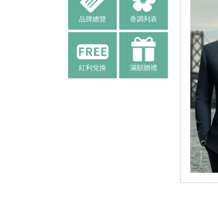
品牌總覽
香調列表
紅利兌換
滿額贈禮