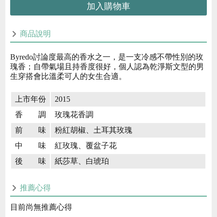
加入購物車
商品說明
Byredo討論度最高的香水之一，是一支冷感不帶性別的玫
瑰香；自帶氣場且持香度很好，個人認為乾淨斯文型的男
生穿搭會比溫柔可人的女生合適。
上市年份
2015
香 調
玫瑰花香調
前 味
粉紅胡椒、土耳其玫瑰
中 味
紅玫瑰、覆盆子花
後 味
紙莎草、白琥珀
推薦心得
目前尚無推薦心得