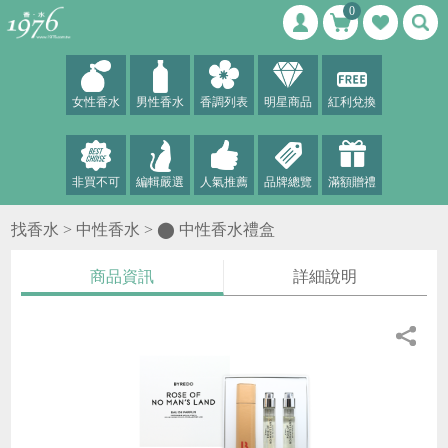
0
女性香水
男性香水
香調列表
明星商品
紅利兌換
非買不可
編輯嚴選
人氣推薦
品牌總覽
滿額贈禮
找香水 >
中性香水
>
⬤ 中性香水禮盒
商品資訊
詳細說明