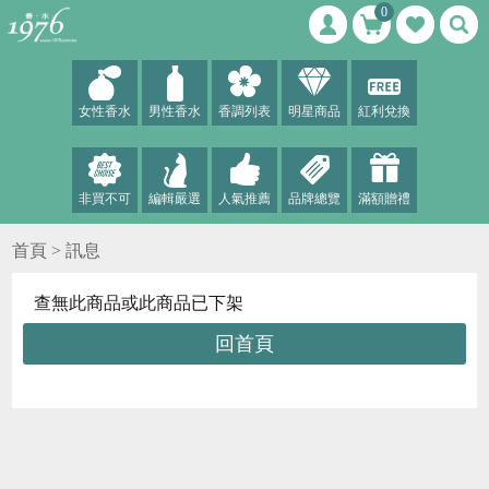
0
女性香水
男性香水
香調列表
明星商品
紅利兌換
非買不可
編輯嚴選
人氣推薦
品牌總覽
滿額贈禮
首頁
> 訊息
查無此商品或此商品已下架
回首頁