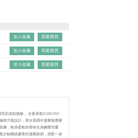
0
加入收藏
我要購買
0
加入收藏
我要購買
0
加入收藏
我要購買
感官的深刻描繪， 全新香氛NARCISO
 極簡方瓶設計，更在香調中凝聚嗅覺療
落肌膚，軟綿柔軟的香味化為觸覺包覆
香氛主軸圍繞麝香的溫暖餘韻，搭配一抹