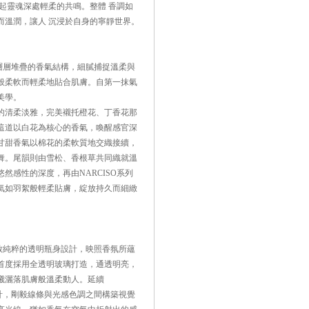
起靈魂深處輕柔的共鳴。整體 香調如
而溫潤，讓人 沉浸於自身的寧靜世界。
以層層堆疊的香氣結構，細膩捕捉溫柔與
般柔軟而輕柔地貼合肌膚。自第一抹氣
美學。
的清柔淡雅，完美襯托橙花、丁香花那
這道以白花為核心的香氣，喚醒感官深
甘甜香氣以棉花的柔軟質地交織接續，
舞。尾韻則由雪松、香根草共同織就溫
然感性的深度，再由NARCISO系列
氣如羽絮般輕柔貼膚，綻放持久而細緻
極致純粹的透明瓶身設計，映照香氛所蘊
首度採用全透明玻璃打造，通透明亮，
曦灑落肌膚般溫柔動人。延續
設計，剛毅線條與光感色調之間構築視覺