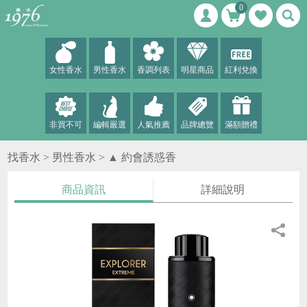
0
女性香水
男性香水
香調列表
明星商品
紅利兌換
非買不可
編輯嚴選
人氣推薦
品牌總覽
滿額贈禮
找香水 >
男性香水
>
▲ 約會誘惑香
商品資訊
詳細說明