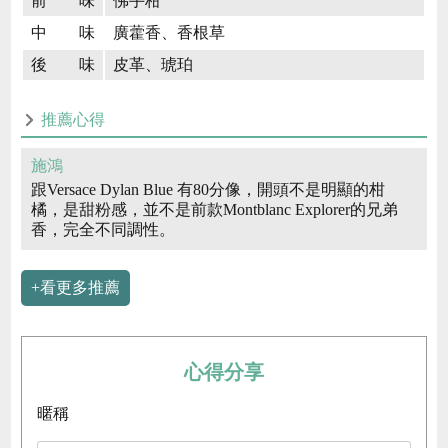
前 味
佛手柑
中 味
廣藿香、香根草
後 味
皮革、琥珀
推薦心得
施鴻
跟Versace Dylan Blue 有80分像，開頭不是明顯的柑
橘，是甜粉感，並不是前款Montblanc Explorer的兄弟
香，完全不同調性。
+看更多推薦
心得分享
暱稱