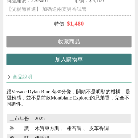
商品編號：
2293401
市價：$
3,100
【父親節首選】 加碼送兩支男香試管
$
1,480
收藏商品
加入購物車
商品說明
跟Versace Dylan Blue 有80分像，開頭不是明顯的柑橘，是
甜粉感，並不是前款Montblanc Explorer的兄弟香，完全不
同調性。
上市年份
2025
香 調
木質東方調 、 柑苔調 、 皮革香調