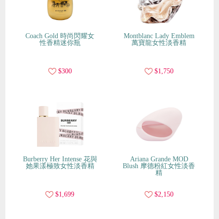
Coach Gold 時尚閃耀女
Montblanc Lady Emblem
性香精迷你瓶
萬寶龍女性淡香精
$300
$1,750
Burberry Her Intense 花與
Ariana Grande MOD
她果漾極致女性淡香精
Blush 摩德粉紅女性淡香
精
$1,699
$2,150