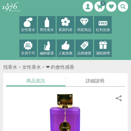
0
女性香水
男性香水
香調列表
明星商品
紅利兌換
非買不可
編輯嚴選
人氣推薦
品牌總覽
滿額贈禮
找香水 >
女性香水
>
❤ 約會性感香
商品資訊
詳細說明