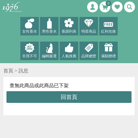
0
女性香水
男性香水
香調列表
明星商品
紅利兌換
非買不可
編輯嚴選
人氣推薦
品牌總覽
滿額贈禮
首頁
> 訊息
查無此商品或此商品已下架
回首頁