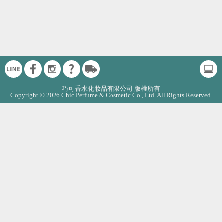
巧可香水化妝品有限公司 版權所有
Copyright © 2026 Chic Perfume & Cosmetic Co., Ltd. All Rights Reserved.